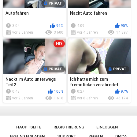
PRIVAT
Autofahren
Nackt Auto fahren
3:04
96%
4:09
95%
vor 3 Jahren
3 600
vor 4 Jahren
14 397
HD
PRIVAT
PRIVAT
Nackt im Auto unterwegs
Ich hatte mich zum
Teil 2
fremdficken verabredet
0:43
100%
0:27
97%
vor 2 Jahren
1 616
vor 6 Jahren
46 174
HAUPTSEITE
REGISTRIERUNG
EINLOGGEN
FREUND EINLADEN
SUPPORT
REGELN
DMCA