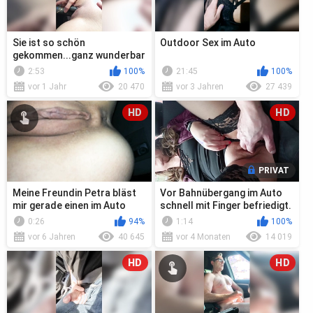
Sie ist so schön
Outdoor Sex im Auto
gekommen...ganz wunderbar
2:53
100%
21:45
100%
vor 1 Jahr
20 470
vor 3 Jahren
27 439
HD
HD
PRIVAT
Meine Freundin Petra bläst
Vor Bahnübergang im Auto
mir gerade einen im Auto
schnell mit Finger befriedigt.
0:26
94%
1:14
100%
vor 6 Jahren
40 645
vor 4 Monaten
14 019
HD
HD