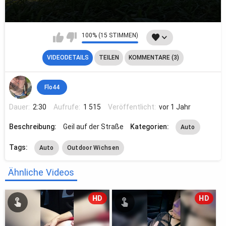
100% (15 STIMMEN)
VIDEODETAILS
TEILEN
KOMMENTARE (3)
Flo44
Dauer:
2:30
Aufrufe:
1 515
Veröffentlicht:
vor 1 Jahr
Beschreibung:
Geil auf der Straße
Kategorien:
Auto
Tags:
Auto
Outdoor Wichsen
Ähnliche Videos
HD
HD