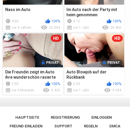
Nass im Auto
Im Auto nach der Party mit
heim genommen
4:06
100%
0:12
100%
vor 4 Jahren
22 004
vor 1 Jahr
26 466
HD
HD
PRIVAT
PRIVAT
Die Freundin zeigt im Auto
Auto Blowjob auf der
ihre wunderschön rasierte
Rückbank
Muschi, ohne Höschen.
2:50
100%
2:09
100%
vor 4 Monaten
3 433
vor 1 Jahr
9 394
HAUPTSEITE
REGISTRIERUNG
EINLOGGEN
FREUND EINLADEN
SUPPORT
REGELN
DMCA