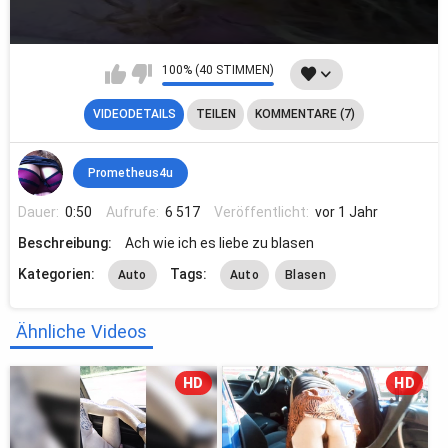
100% (40 STIMMEN)
VIDEODETAILS
TEILEN
KOMMENTARE (7)
Prometheus4u
Dauer:
0:50
Aufrufe:
6 517
Veröffentlicht:
vor 1 Jahr
Beschreibung:
Ach wie ich es liebe zu blasen
Kategorien:
Tags:
Auto
Auto
Blasen
Ähnliche Videos
HD
HD