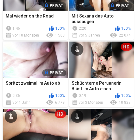
PRIVAT
PRIVAT
Mal wieder on the Road
Mit Sexana das Auto
aussaugen
1:46
100%
2:20
100%
vor 10 Monaten
1 500
vor 5 Jahren
22 074
HD
PRIVAT
Spritzt zweimal im Auto ab
Schüchterne Peruanerin
Bläst im Auto einen
deutschen
0:36
100%
0:19
100%
vor 1 Jahr
6 779
vor 3 Monaten
10 829
HD