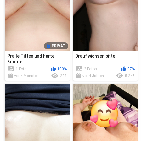
PRIVAT
Pralle Titten und harte
Drauf wichsen bitte
Knöpfe
1 Foto
100%
2 Fotos
97%
vor 4 Monaten
287
vor 4 Jahren
5 245