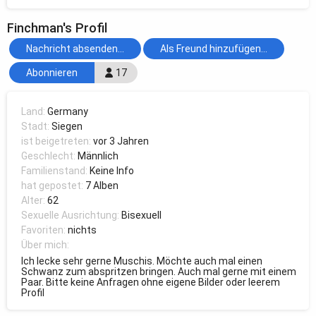
Finchman's Profil
Nachricht absenden...
Als Freund hinzufügen...
Abonnieren
17
Land:
Germany
Stadt:
Siegen
ist beigetreten:
vor 3 Jahren
Geschlecht:
Männlich
Familienstand:
Keine Info
hat gepostet:
7 Alben
Alter:
62
Sexuelle Ausrichtung:
Bisexuell
Favoriten:
nichts
Über mich:
Ich lecke sehr gerne Muschis. Möchte auch mal einen
Schwanz zum abspritzen bringen. Auch mal gerne mit einem
Paar. Bitte keine Anfragen ohne eigene Bilder oder leerem
Profil