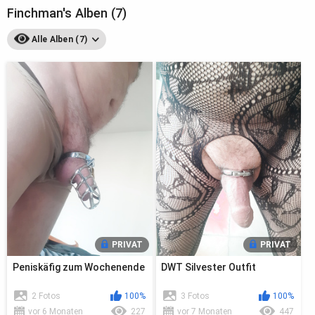
Finchman's Alben (7)
Alle Alben (7)
PRIVAT
PRIVAT
Peniskäfig zum Wochenende
DWT Silvester Outfit
2 Fotos
100%
3 Fotos
100%
vor 6 Monaten
227
vor 7 Monaten
447