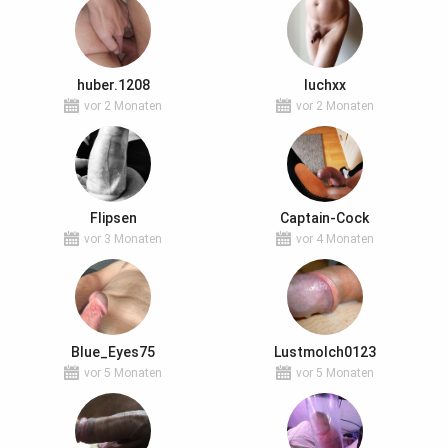
huber.1208
luchxx
vor 2 Monaten
vor 2 Monaten
Flipsen
Captain-Cock
vor 3 Monaten
vor 4 Monaten
Blue_Eyes75
Lustmolch0123
vor 5 Monaten
vor 5 Monaten