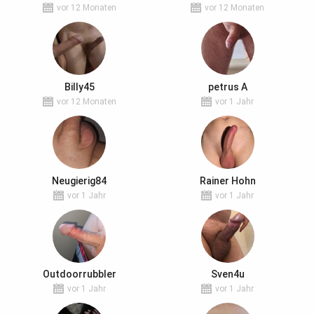
vor 12 Monaten
vor 12 Monaten
Billy45
petrus A
vor 12 Monaten
vor 1 Jahr
Neugierig84
Rainer Hohn
vor 1 Jahr
vor 1 Jahr
Outdoorrubbler
Sven4u
vor 1 Jahr
vor 1 Jahr