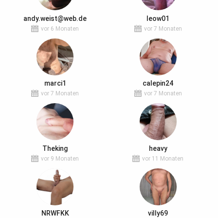
andy.weist@web.de
leow01
vor 6 Monaten
vor 7 Monaten
marci1
calepin24
vor 7 Monaten
vor 7 Monaten
Theking
heavy
vor 9 Monaten
vor 11 Monaten
NRWFKK
villy69