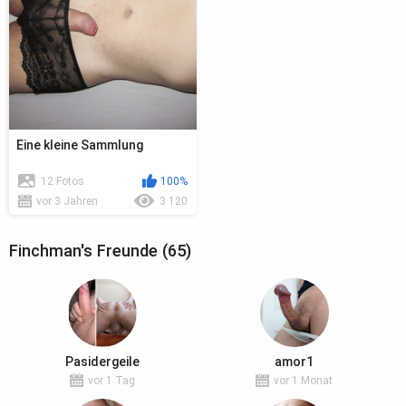
Eine kleine Sammlung
12 Fotos
100%
vor 3 Jahren
3 120
Finchman's Freunde (65)
Pasidergeile
amor1
vor 1 Tag
vor 1 Monat