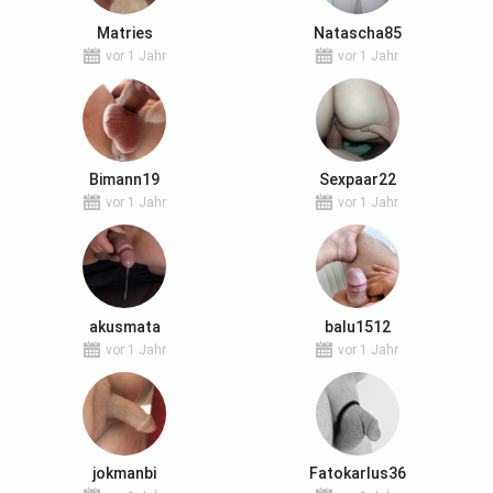
Matries
Natascha85
vor 1 Jahr
vor 1 Jahr
Bimann19
Sexpaar22
vor 1 Jahr
vor 1 Jahr
akusmata
balu1512
vor 1 Jahr
vor 1 Jahr
jokmanbi
Fatokarlus36