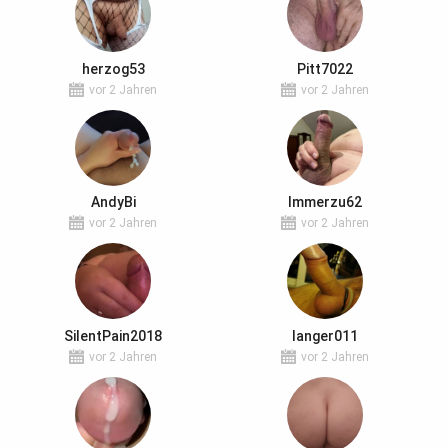
herzog53
Pitt7022
vor 2 Jahren
vor 2 Jahren
AndyBi
Immerzu62
vor 2 Jahren
vor 2 Jahren
SilentPain2018
langer011
vor 2 Jahren
vor 2 Jahren