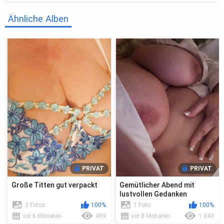
Ähnliche Alben
PRIVAT
PRIVAT
Große Titten gut verpackt
Gemütlicher Abend mit
lustvollen Gedanken
3 Fotos
100%
1 Foto
100%
vor 6 Monaten
499
vor 8 Monaten
1 043