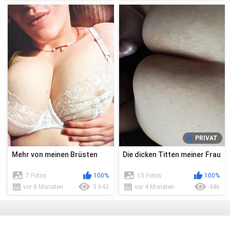
PRIVAT
Mehr von meinen Brüsten
Die dicken Titten meiner Frau
7 Fotos
100%
13 Fotos
100%
vor 8 Monaten
3 643
vor 4 Monaten
446