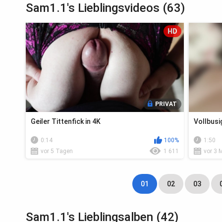
Sam1.1's Lieblingsvideos (63)
HD
PRIVAT
Geiler Tittenfick in 4K
Vollbusi
0:14
100%
1:50
vor 5 Tagen
1 611
vor 3 
01
02
03
Sam1.1's Lieblingsalben (42)