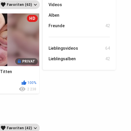
Videos
Favoriten (63)
Alben
HD
Freunde
42
Lieblingsvideos
64
Lieblingsalben
42
PRIVAT
 Titten
100%
2 238
Favoriten (42)