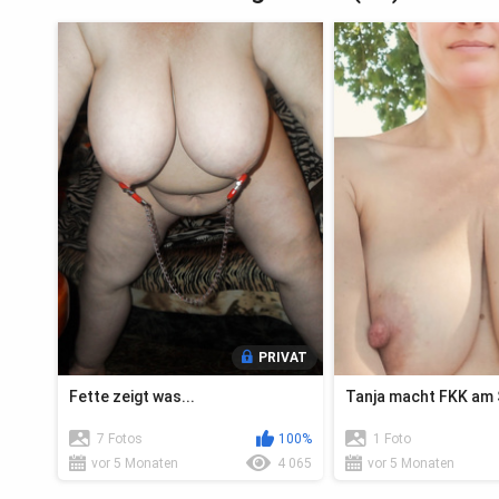
PRIVAT
Fette zeigt was...
Tanja macht FKK am
7 Fotos
100%
1 Foto
vor 5 Monaten
4 065
vor 5 Monaten