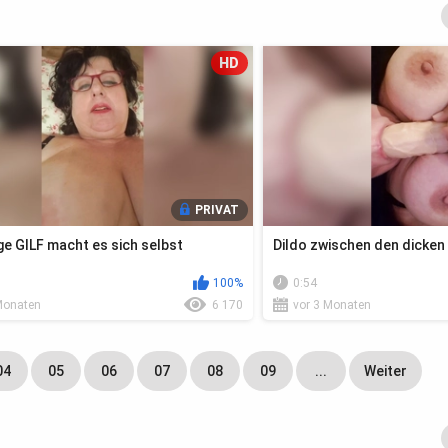
HD
PRIVAT
ge GILF macht es sich selbst
Dildo zwischen den dicken
100%
0:54
Monaten
6 170
vor 3 Monaten
04
05
06
07
08
09
...
Weiter