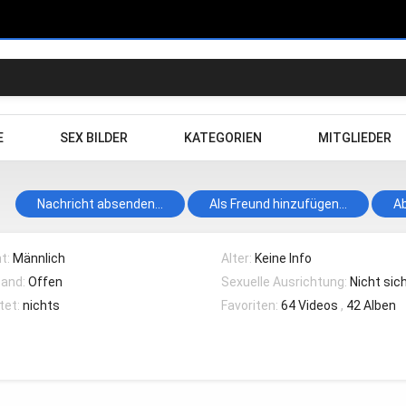
E
SEX BILDER
KATEGORIEN
MITGLIEDER
Nachricht absenden...
Als Freund hinzufügen...
A
t:
Männlich
Alter:
Keine Info
tand:
Offen
Sexuelle Ausrichtung:
Nicht sic
tet:
nichts
Favoriten:
64 Videos
,
42 Alben