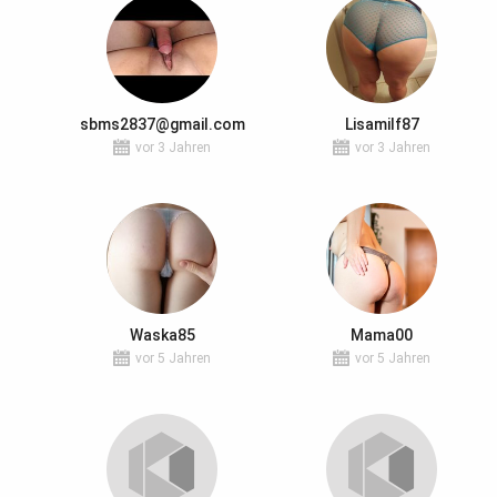
sbms2837@gmail.com
Lisamilf87
vor 3 Jahren
vor 3 Jahren
Waska85
Mama00
vor 5 Jahren
vor 5 Jahren