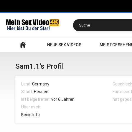
Suchen
NEUE SEX VIDEOS
MEISTGESEHEN
Sam1.1's Profil
Land:
Germany
Geschlech
Stadt:
Hessen
Familiens
ist beigetreten:
vor 6 Jahren
hat gepos
Über mich:
Keine Info