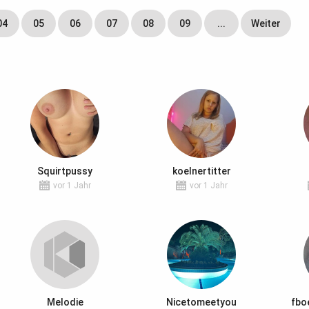
04
05
06
07
08
09
...
Weiter
Squirtpussy
koelnertitter
vor 1 Jahr
vor 1 Jahr
Melodie
Nicetomeetyou
fbo