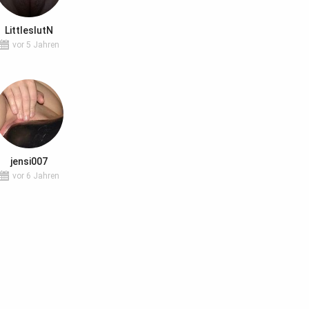
LittleslutN
vor 5 Jahren
jensi007
vor 6 Jahren