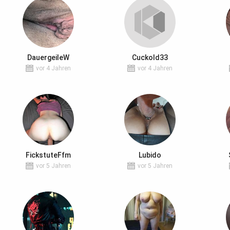
DauergeileW
Cuckold33
vor 4 Jahren
vor 4 Jahren
FickstuteFfm
Lubido
vor 5 Jahren
vor 5 Jahren