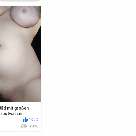
ild mit großen
Brustwarzen
100%
4 496