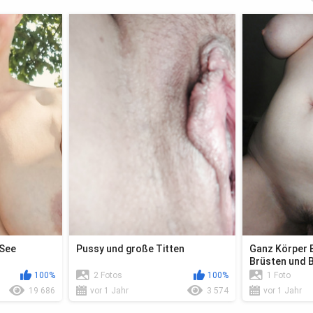
 See
Pussy und große Titten
Ganz Körper B
Brüsten und 
100%
2 Fotos
100%
1 Foto
19 686
vor 1 Jahr
3 574
vor 1 Jahr