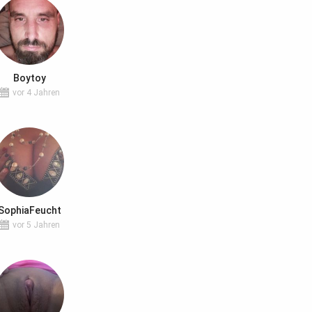
Boytoy
vor 4 Jahren
SophiaFeucht
vor 5 Jahren