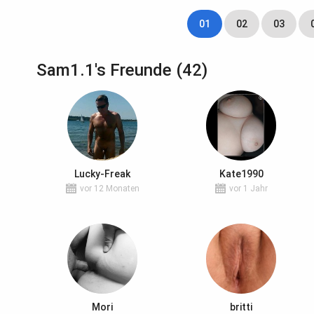
01
02
03
Sam1.1's Freunde (42)
Lucky-Freak
Kate1990
vor 12 Monaten
vor 1 Jahr
Mori
britti