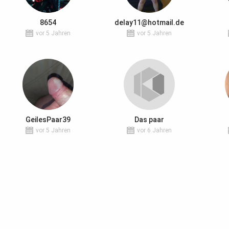
8654
delay11@hotmail.de
vor 5 Jahren
vor 5 Jahren
GeilesPaar39
Das paar
vor 5 Jahren
vor 6 Jahren