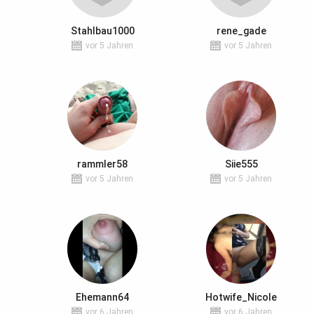
Stahlbau1000
rene_gade
vor 5 Jahren
vor 5 Jahren
rammler58
Siie555
vor 5 Jahren
vor 5 Jahren
Ehemann64
Hotwife_Nicole
vor 6 Jahren
vor 6 Jahren