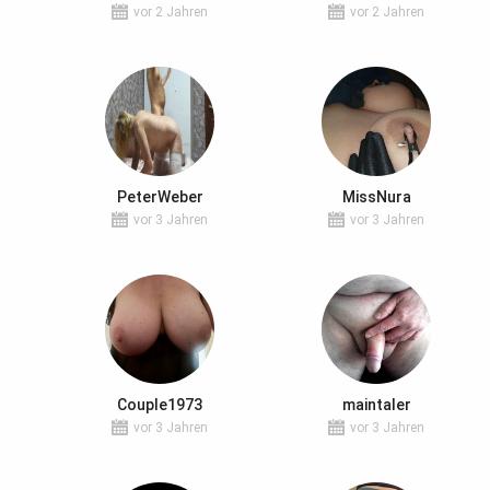
vor 2 Jahren
vor 2 Jahren
PeterWeber
MissNura
vor 3 Jahren
vor 3 Jahren
Couple1973
maintaler
vor 3 Jahren
vor 3 Jahren