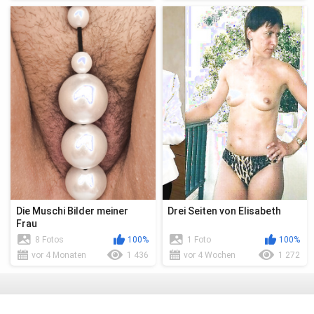
Die Muschi Bilder meiner
Drei Seiten von Elisabeth
Frau
8 Fotos
100%
1 Foto
100%
vor 4 Monaten
1 436
vor 4 Wochen
1 272