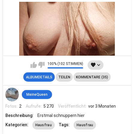
100% (102 STIMMEN)
ALBUMDETAILS
TEILEN
KOMMENTARE (35)
MeineQueen
Fotos:
2
Aufrufe:
5 270
Veröffentlicht:
vor 3 Monaten
Beschreibung:
Erstmal schnuppern hier
Kategorien:
Tags:
Hausfrau
Hausfrau