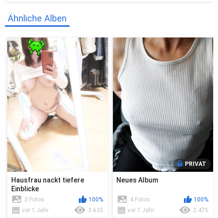
Ähnliche Alben
PRIVAT
Hausfrau nackt tiefere
Neues Album
Einblicke
3 Fotos
100%
4 Fotos
100%
vor 1 Jahr
3 635
vor 1 Jahr
2 475