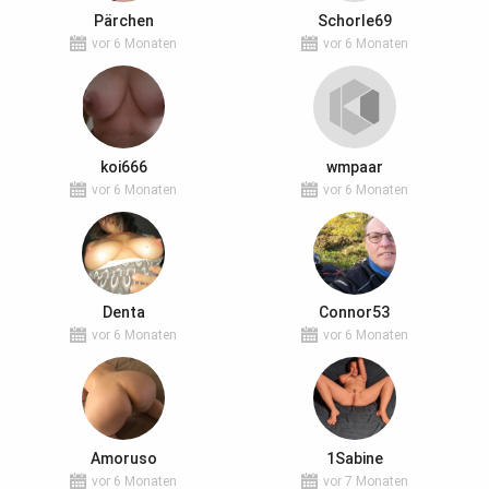
Pärchen
Schorle69
vor 6 Monaten
vor 6 Monaten
koi666
wmpaar
vor 6 Monaten
vor 6 Monaten
Denta
Connor53
vor 6 Monaten
vor 6 Monaten
Amoruso
1Sabine
vor 6 Monaten
vor 7 Monaten