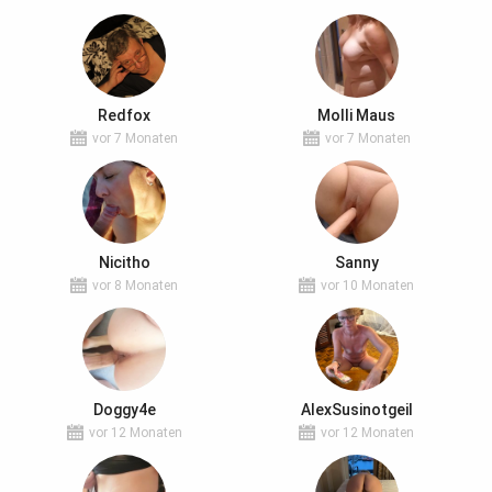
Redfox
Molli Maus
vor 7 Monaten
vor 7 Monaten
Nicitho
Sanny
vor 8 Monaten
vor 10 Monaten
Doggy4e
AlexSusinotgeil
vor 12 Monaten
vor 12 Monaten