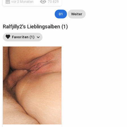
vor 3 Monaten
70 829
01
Weiter
Ralfjilly2's Lieblingsalben (1)
Favoriten (1)