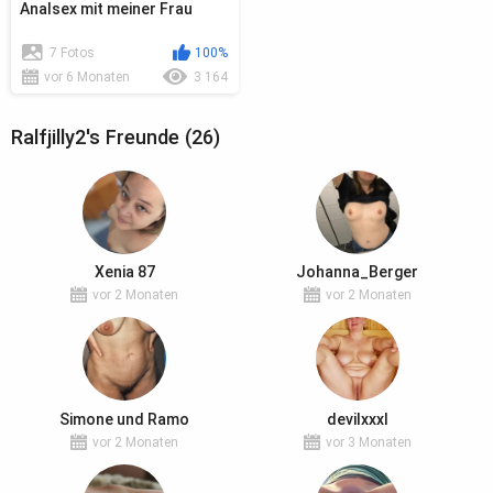
Analsex mit meiner Frau
7 Fotos
100%
vor 6 Monaten
3 164
Ralfjilly2's Freunde (26)
Xenia 87
Johanna_Berger
vor 2 Monaten
vor 2 Monaten
Simone und Ramo
devilxxxl
vor 2 Monaten
vor 3 Monaten