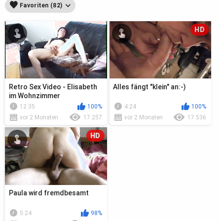
Favoriten (82)
HD
Retro Sex Video - Elisabeth
Alles fängt "klein" an:-)
im Wohnzimmer
12:35
100%
4:24
100%
vor 2 Monaten
17 257
vor 2 Monaten
17 536
HD
Paula wird fremdbesamt
5:24
98%