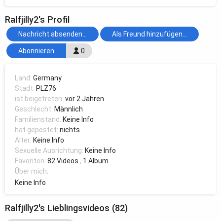
Ralfjilly2's Profil
Nachricht absenden...
Als Freund hinzufügen...
Abonnieren
0
Land:
Germany
Stadt:
PLZ76
ist beigetreten:
vor 2 Jahren
Geschlecht:
Männlich
Familienstand:
Keine Info
hat gepostet:
nichts
Alter:
Keine Info
Sexuelle Ausrichtung:
Keine Info
Favoriten:
82 Videos
,
1 Album
Über mich:
Keine Info
Ralfjilly2's Lieblingsvideos (82)