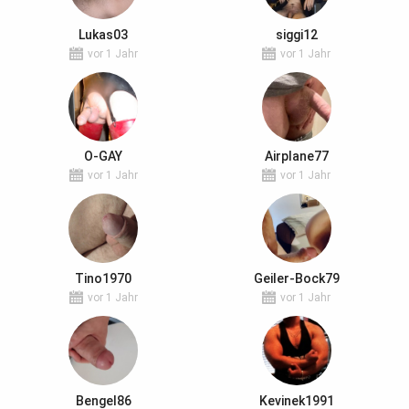
Lukas03
siggi12
vor 1 Jahr
vor 1 Jahr
O-GAY
Airplane77
vor 1 Jahr
vor 1 Jahr
Tino1970
Geiler-Bock79
vor 1 Jahr
vor 1 Jahr
Bengel86
Kevinek1991