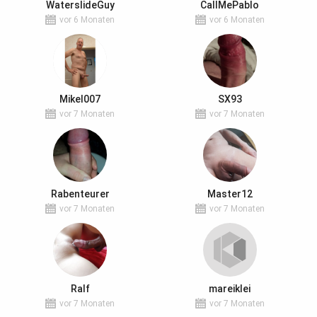
WaterslideGuy
CallMePablo
vor 6 Monaten
vor 6 Monaten
Mikel007
SX93
vor 7 Monaten
vor 7 Monaten
Rabenteurer
Master12
vor 7 Monaten
vor 7 Monaten
Ralf
mareiklei
vor 7 Monaten
vor 7 Monaten