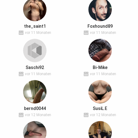
the_saint1
Foxhound89
vor 11 Monaten
vor 11 Monaten
Saschi92
Bi-Mike
vor 11 Monaten
vor 11 Monaten
bernd0044
SusiL.E
vor 12 Monaten
vor 12 Monaten