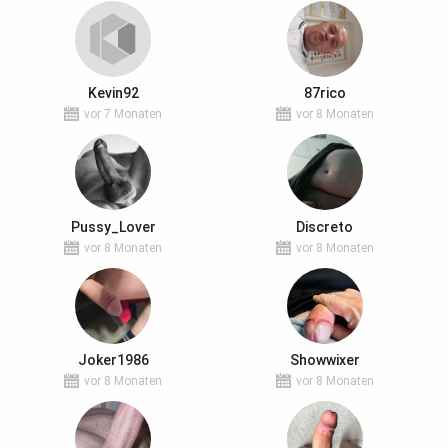
Kevin92
87rico
vor 7 Monaten
vor 8 Monaten
Pussy_Lover
Discreto
vor 8 Monaten
vor 8 Monaten
Joker1986
Showwixer
vor 8 Monaten
vor 8 Monaten