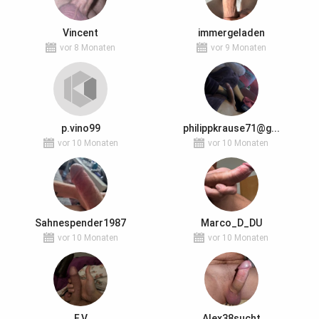
Vincent
immergeladen
vor 8 Monaten
vor 9 Monaten
p.vino99
philippkrause71@g...
vor 10 Monaten
vor 10 Monaten
Sahnespender1987
Marco_D_DU
vor 10 Monaten
vor 10 Monaten
F.V
Alex38sucht