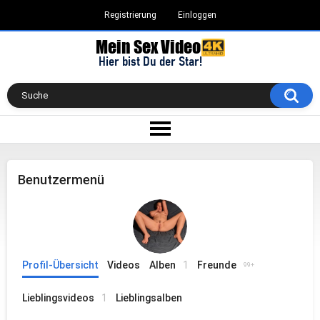
Registrierung
Einloggen
Benutzermenü
Profil-Übersicht
Videos
Alben
1
Freunde
99+
Lieblingsvideos
1
Lieblingsalben