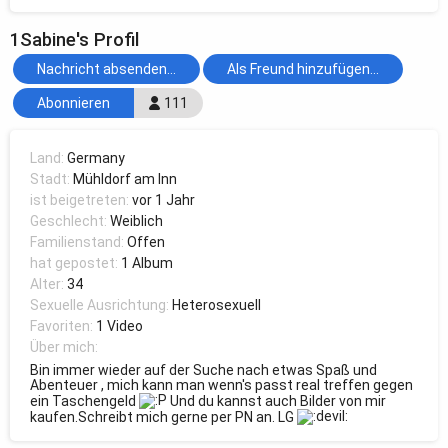
1Sabine's Profil
Nachricht absenden...
Als Freund hinzufügen...
Abonnieren
111
Land:
Germany
Stadt:
Mühldorf am Inn
ist beigetreten:
vor 1 Jahr
Geschlecht:
Weiblich
Familienstand:
Offen
hat gepostet:
1 Album
Alter:
34
Sexuelle Ausrichtung:
Heterosexuell
Favoriten:
1 Video
Über mich:
Bin immer wieder auf der Suche nach etwas Spaß und
Abenteuer , mich kann man wenn's passt real treffen gegen
ein Taschengeld
Und du kannst auch Bilder von mir
kaufen.Schreibt mich gerne per PN an. LG