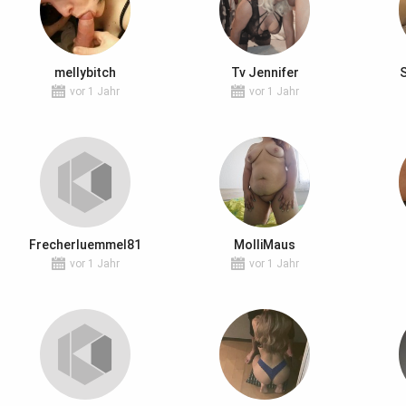
mellybitch
Tv Jennifer
S
vor 1 Jahr
vor 1 Jahr
Frecherluemmel81
MolliMaus
vor 1 Jahr
vor 1 Jahr