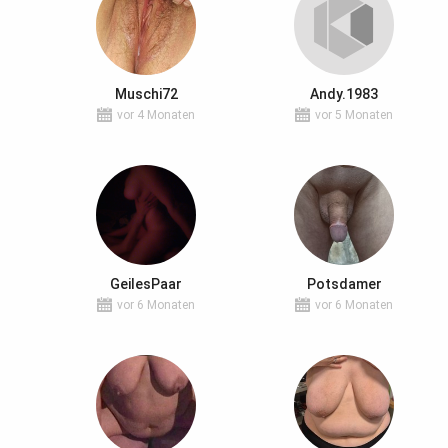
Muschi72
Andy.1983
vor 4 Monaten
vor 5 Monaten
GeilesPaar
Potsdamer
vor 6 Monaten
vor 6 Monaten