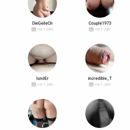
DieGeileCh
Couple1973
vor 1 Jahr
vor 1 Jahr
IundEr
incredible_T
vor 1 Jahr
vor 1 Jahr