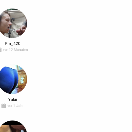
Pm_420
vor 12 Monaten
Yukii
vor 1 Jahr