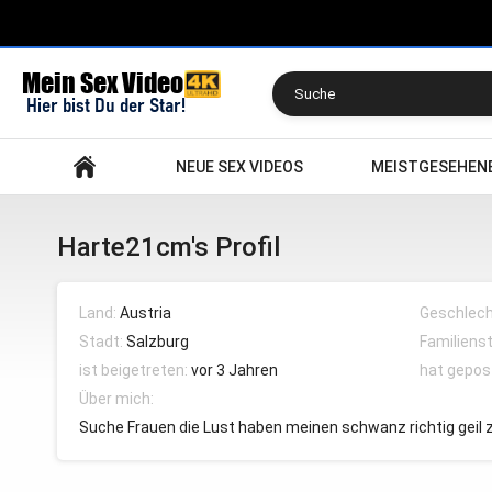
Suchen
NEUE SEX VIDEOS
MEISTGESEHEN
Harte21cm's Profil
Land:
Austria
Geschlech
Stadt:
Salzburg
Familiens
ist beigetreten:
vor 3 Jahren
hat gepos
Über mich:
Suche Frauen die Lust haben meinen schwanz richtig geil z