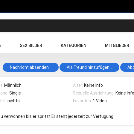
E
SEX BILDER
KATEGORIEN
MITGLIEDER
Nachricht absenden...
Als Freund hinzufügen...
Abo
t:
Männlich
Alter:
Keine Info
tand:
Single
Sexuelle Ausrichtung:
Keine Inf
tet:
nichts
Favoriten:
1 Video
u verwöhnen bis er spritzt Er steht jederzeit zur Verfügung