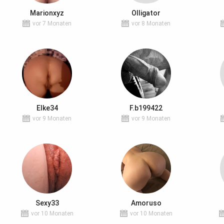
Marionxyz
Olligator
vor 7 Monaten
vor 8 Monaten
Elke34
F.b199422
vor 9 Monaten
vor 9 Monaten
Sexy33
Amoruso
vor 10 Monaten
vor 10 Monaten