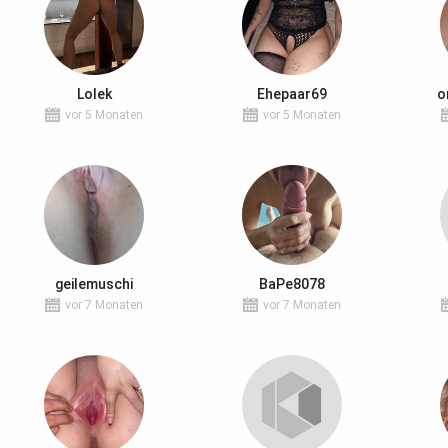
Lolek
Ehepaar69
o
vor 5 Monaten
vor 5 Monaten
geilemuschi
BaPe8078
vor 7 Monaten
vor 7 Monaten