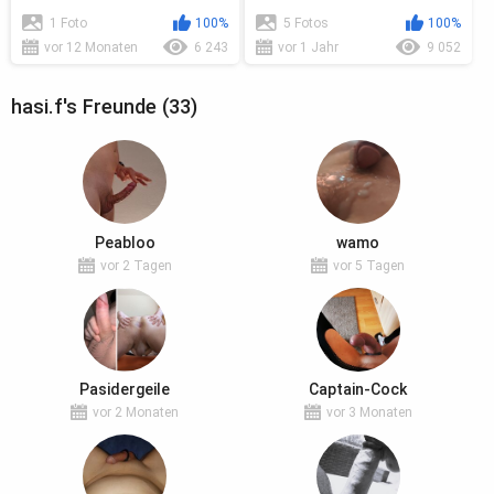
1 Foto
100%
5 Fotos
100%
vor 12 Monaten
6 243
vor 1 Jahr
9 052
hasi.f's Freunde (33)
Peabloo
wamo
vor 2 Tagen
vor 5 Tagen
Pasidergeile
Captain-Cock
vor 2 Monaten
vor 3 Monaten