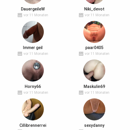
DauergeileW
Niki_devot
vor 11 Monaten
vor 11 Monaten
Immer geil
paar0405
vor 11 Monaten
vor 11 Monaten
Horny66
Maskulin69
vor 11 Monaten
vor 11 Monaten
Cillibrennerrei
sexydanny