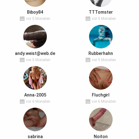
Biboy84
TTTomster
vor 5 Monaten
vor 5 Monaten
andy.weist@web.de
Rubberhahn
vor 5 Monaten
vor 5 Monaten
Anna-2005
Fluchgirl
vor 6 Monaten
vor 6 Monaten
sabrina
Noiton