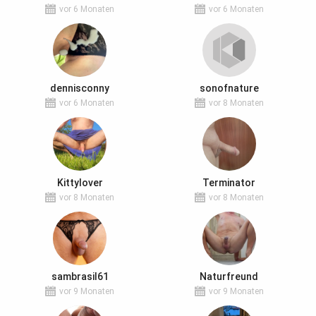
vor 6 Monaten
vor 6 Monaten
dennisconny
sonofnature
vor 6 Monaten
vor 8 Monaten
Kittylover
Terminator
vor 8 Monaten
vor 8 Monaten
sambrasil61
Naturfreund
vor 9 Monaten
vor 9 Monaten