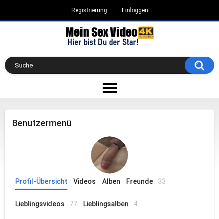
Registrierung
Einloggen
Benutzermenü
Profil-Übersicht
Videos
Alben
Freunde
33
Lieblingsvideos
77
Lieblingsalben
4