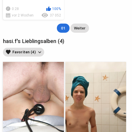
0:28
100%
vor 2 Wochen
37 052
01
Weiter
hasi.f's Lieblingsalben (4)
Favoriten (4)