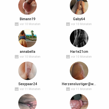
Bimann19
Gaby64
vor 10 Monaten
vor 10 Monaten
annabella
Harte21cm
vor 10 Monaten
vor 10 Monaten
Sexypaar24
Herzenslustiger@w...
vor 11 Monaten
vor 11 Monaten