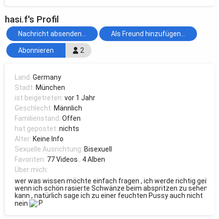
hasi.f's Profil
Nachricht absenden...
Als Freund hinzufügen...
Abonnieren
2
Land:
Germany
Stadt:
München
ist beigetreten:
vor 1 Jahr
Geschlecht:
Männlich
Familienstand:
Offen
hat gepostet:
nichts
Alter:
Keine Info
Sexuelle Ausrichtung:
Bisexuell
Favoriten:
77 Videos
,
4 Alben
Über mich:
wer was wissen möchte einfach fragen , ich werde richtig geil
wenn ich schön rasierte Schwänze beim abspritzen zu sehen
kann , natürlich sage ich zu einer feuchten Pussy auch nicht
nein