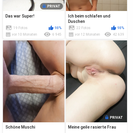
PRIVAT
Das war Super!
Ich beim schlafen und
Duschen
19 Fotos
98%
22 Fotos
98%
vor 10 Monaten
6 945
vor 12 Monaten
42 639
PRIVAT
Schöne Muschi
Meine geile rasierte Frau