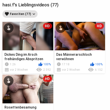
hasi.f's Lieblingsvideos (77)
Favoriten (77)
HD
HD
Dickes Ding im Arsch
Das Männerarschloch
freihändiges Abspritzen
verwöhnen
1:26
100%
17:18
100%
vor 2 Wochen
2 592
vor 2 Wochen
6 152
HD
Rosettenbesamung