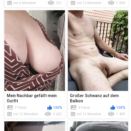
vor 6 Monaten
331
vor 12 Monaten
1 300
Mein Nachbar gefällt mein
Großer Schwanz auf dem
Outfit
Balkon
7 Fotos
100%
9 Fotos
100%
vor 12 Monaten
3 422
vor 12 Monaten
1 489