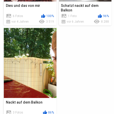
Dies und das von mir
Schatzl nackt auf dem
Balkon
6 Fotos
100%
1 Foto
96%
vor 4 Jahren
3 519
vor 6 Jahren
8 288
Nackt auf dem Balkon
3 Fotos
86%