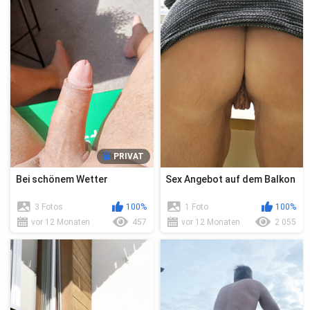
PRIVAT
Bei schönem Wetter
Sex Angebot auf dem Balkon
3 Fotos
100%
1 Foto
100%
vor 12 Monaten
457
vor 12 Monaten
2 055