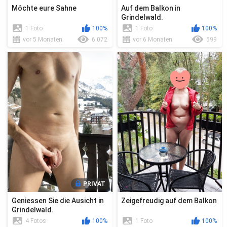
Möchte eure Sahne
Auf dem Balkon in
Grindelwald.
1 Foto
100%
1 Foto
100%
vor 5 Monaten
6 072
vor 6 Monaten
599
PRIVAT
Geniessen Sie die Ausicht in
Zeigefreudig auf dem Balkon
Grindelwald.
4 Fotos
100%
1 Foto
100%