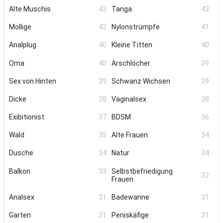
Alte Muschis
43
Tanga
43
Mollige
42
Nylonstrümpfe
41
Analplug
40
Kleine Titten
40
Oma
40
Arschlöcher
39
Sex von Hinten
39
Schwanz Wichsen
39
Dicke
38
Vaginalsex
38
Exibitionist
37
BDSM
36
Wald
35
Alte Frauen
34
Dusche
34
Natur
34
Balkon
33
Selbstbefriedigung
32
Frauen
Analsex
31
Badewanne
31
Garten
31
Peniskäfige
31