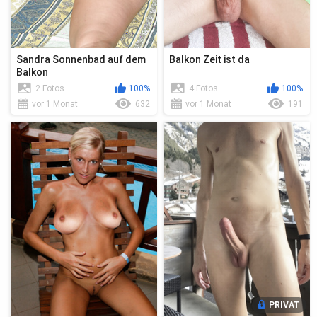
Sandra Sonnenbad auf dem
Balkon Zeit ist da
Balkon
2 Fotos
100%
4 Fotos
100%
vor 1 Monat
632
vor 1 Monat
191
PRIVAT