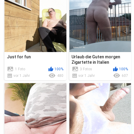
Just for fun
Urlaub die Guten morgen
Zigartette in Italien
1 Foto
100%
3 Fotos
100%
vor 1 Jahr
480
vor 1 Jahr
607