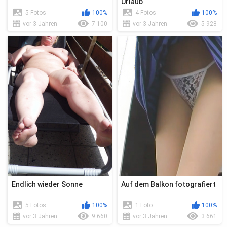
Urlaub
5 Fotos
100%
4 Fotos
100%
vor 3 Jahren
7 100
vor 3 Jahren
5 928
Endlich wieder Sonne
Auf dem Balkon fotografiert
5 Fotos
100%
1 Foto
100%
vor 3 Jahren
9 660
vor 3 Jahren
3 661