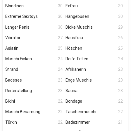
Blondinen
30
Exfrau
30
Extreme Sextoys
30
Hängebusen
30
Langer Penis
30
Dicke Muschis
29
Vibrator
27
Hausfrau
26
Asiatin
25
Höschen
25
Muschi Ficken
24
Reife Titten
24
Strand
24
Afrikanerin
23
Badesee
23
Enge Muschis
23
Reiterstellung
23
Sauna
23
Bikini
22
Bondage
22
Muschi Besamung
22
Taschenmuschi
22
Türkin
22
Badezimmer
21