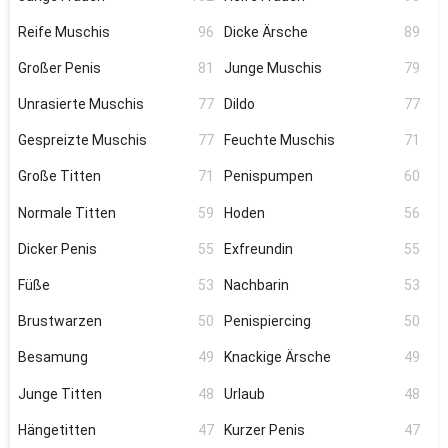
Reife Muschis
96
Dicke Ärsche
89
Großer Penis
81
Junge Muschis
79
Unrasierte Muschis
77
Dildo
77
Gespreizte Muschis
77
Feuchte Muschis
71
Große Titten
71
Penispumpen
60
Normale Titten
59
Hoden
56
Dicker Penis
55
Exfreundin
55
Füße
53
Nachbarin
53
Brustwarzen
50
Penispiercing
50
Besamung
49
Knackige Ärsche
49
Junge Titten
48
Urlaub
48
Hängetitten
47
Kurzer Penis
47