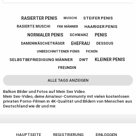
RASIERTER PENIS
STEIFER PENIS
MUSCHI
HAARIGER PENIS
RASIERTE MUSCHI
FKK MÄNNER
NORMALER PENIS
PENIS
SCHWANZ
EHEFRAU
DAMENWÄSCHETRÄGER
DESSOUS
UNBESCHNITTENER PENIS
FICKEN
KLEINER PENIS
SELBSTBEFRIEDIGUNG MÄNNER
DWT
FREUNDIN
ALLE TAGS ANZEIGEN
Balkon Bilder und Fotos auf Mein Sex Video.
Mein Sex-Video, deine Amateur-Community mit vielen kostenlosen
privaten Porno-Filmen in 4K-Qualität und Bildern von Menschen aus
Deutschland wie dir und mir.
HAUPTSEITE
REGISTRIERUNG
EINLOGGEN