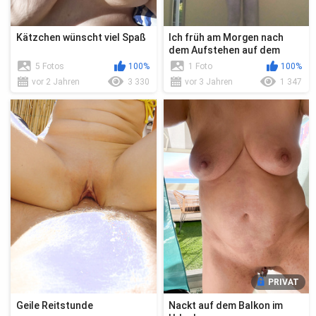
Kätzchen wünscht viel Spaß
Ich früh am Morgen nach
dem Aufstehen auf dem
Balkon
5 Fotos
100%
1 Foto
100%
vor 2 Jahren
3 330
vor 3 Jahren
1 347
PRIVAT
Geile Reitstunde
Nackt auf dem Balkon im