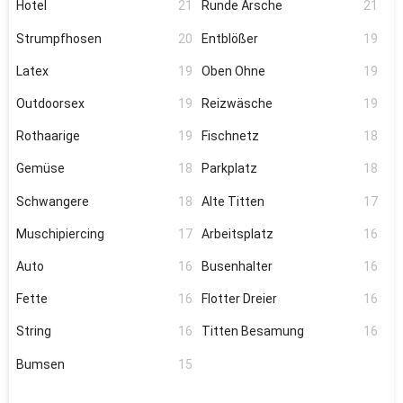
Hotel
21
Runde Ärsche
21
Strumpfhosen
20
Entblößer
19
Latex
19
Oben Ohne
19
Outdoorsex
19
Reizwäsche
19
Rothaarige
19
Fischnetz
18
Gemüse
18
Parkplatz
18
Schwangere
18
Alte Titten
17
Muschipiercing
17
Arbeitsplatz
16
Auto
16
Busenhalter
16
Fette
16
Flotter Dreier
16
String
16
Titten Besamung
16
Bumsen
15