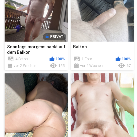
PRIVAT
Sonntags morgens nackt auf
Balkon
dem Balkon
4 Fotos
100%
1 Foto
100%
vor 2 Wochen
155
vor 4 Wochen
67