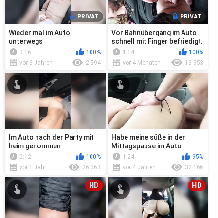
PRIVAT
PRIVAT
Wieder mal im Auto
Vor Bahnübergang im Auto
unterwegs
schnell mit Finger befriedigt.
3:16
100%
1:14
100%
vor 3 Jahren
2 594
vor 4 Monaten
13 953
Im Auto nach der Party mit
Habe meine süße in der
heim genommen
Mittagspause im Auto
vernascht
0:12
100%
1:24
95%
vor 1 Jahr
26 363
vor 4 Jahren
32 166
HD
HD