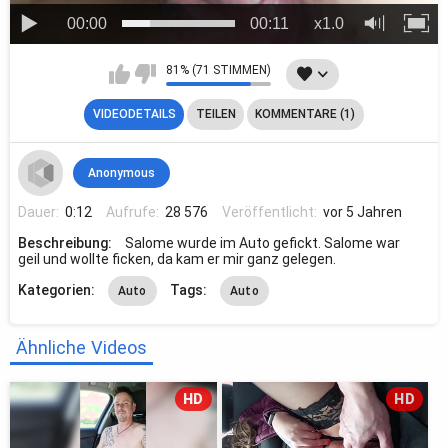
00:00
00:11
x1.0
81% (71 STIMMEN)
VIDEODETAILS
TEILEN
KOMMENTARE (1)
Anonymous
Dauer:
0:12
Aufrufe:
28 576
Veröffentlicht:
vor 5 Jahren
Beschreibung:
Salome wurde im Auto gefickt. Salome war
geil und wollte ficken, da kam er mir ganz gelegen.
Kategorien:
Tags:
Auto
Auto
Ähnliche Videos
HD
HD