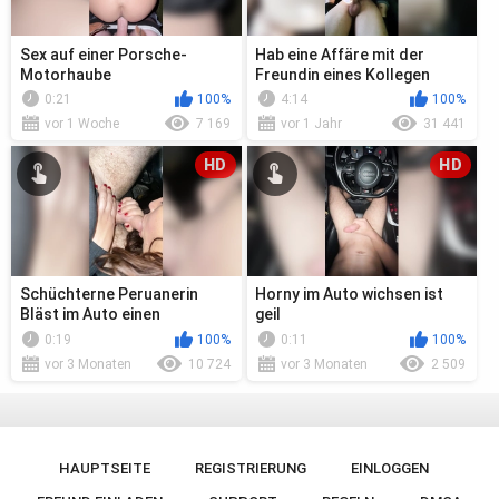
Sex auf einer Porsche-
Hab eine Affäre mit der
Motorhaube
Freundin eines Kollegen
0:21
100%
4:14
100%
vor 1 Woche
7 169
vor 1 Jahr
31 441
HD
HD
Schüchterne Peruanerin
Horny im Auto wichsen ist
Bläst im Auto einen
geil
deutschen
0:19
100%
0:11
100%
vor 3 Monaten
10 724
vor 3 Monaten
2 509
HAUPTSEITE
REGISTRIERUNG
EINLOGGEN