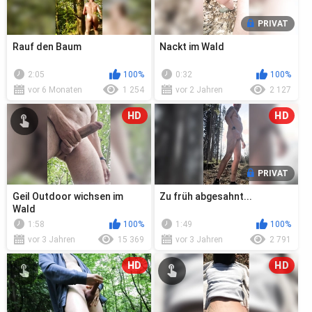
PRIVAT
Rauf den Baum
Nackt im Wald
2:05
100%
0:32
100%
vor 6 Monaten
1 254
vor 2 Jahren
2 127
HD
HD
PRIVAT
Geil Outdoor wichsen im
Zu früh abgesahnt...
Wald
1:58
100%
1:49
100%
vor 3 Jahren
15 369
vor 3 Jahren
2 791
HD
HD