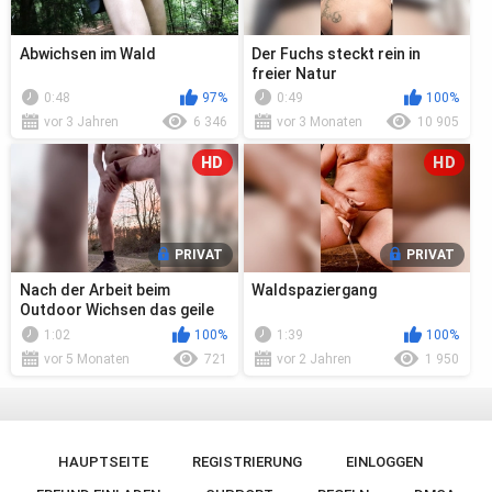
Abwichsen im Wald
Der Fuchs steckt rein in
freier Natur
0:48
97%
0:49
100%
vor 3 Jahren
6 346
vor 3 Monaten
10 905
HD
HD
PRIVAT
PRIVAT
Nach der Arbeit beim
Waldspaziergang
Outdoor Wichsen das geile
Wetter ausgenutzt
1:02
100%
1:39
100%
vor 5 Monaten
721
vor 2 Jahren
1 950
HAUPTSEITE
REGISTRIERUNG
EINLOGGEN