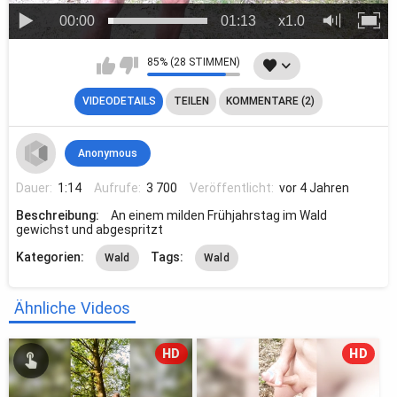
00:00
01:13
x1.0
85% (28 STIMMEN)
VIDEODETAILS
TEILEN
KOMMENTARE (2)
Anonymous
Dauer:
1:14
Aufrufe:
3 700
Veröffentlicht:
vor 4 Jahren
Beschreibung:
An einem milden Frühjahrstag im Wald
gewichst und abgespritzt
Kategorien:
Tags:
Wald
Wald
Ähnliche Videos
HD
HD