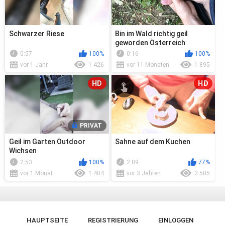
Schwarzer Riese
Bin im Wald richtig geil
geworden Österreich
0:57
100%
0:16
100%
vor 1 Jahr
1 426
vor 11 Monaten
1 895
HD
HD
PRIVAT
Geil im Garten Outdoor
Sahne auf dem Kuchen
Wichsen
2:53
100%
2:09
77%
vor 1 Monat
1 404
vor 3 Jahren
2 505
HAUPTSEITE
REGISTRIERUNG
EINLOGGEN