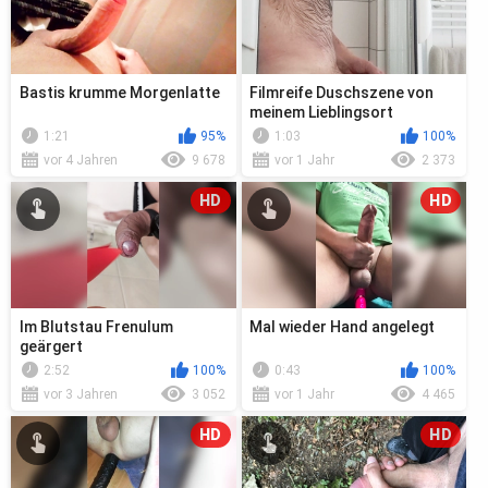
Bastis krumme Morgenlatte
Filmreife Duschszene von
meinem Lieblingsort
1:21
95%
1:03
100%
vor 4 Jahren
9 678
vor 1 Jahr
2 373
HD
HD
Im Blutstau Frenulum
Mal wieder Hand angelegt
geärgert
2:52
100%
0:43
100%
vor 3 Jahren
3 052
vor 1 Jahr
4 465
HD
HD