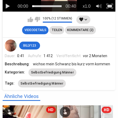
00:00
00:40
x1.0
100% (12 STIMMEN)
VIDEODETAILS
TEILEN
KOMMENTARE (2)
BILLY123
Dauer:
0:41
Aufrufe:
1 412
Veröffentlicht:
vor 2 Monaten
Beschreibung:
wichse mein Schwanz bis kurz vorm kommen
Kategorien:
Selbstbefriedigung Männer
Tags:
Selbstbefriedigung Männer
Ähnliche Videos
HD
HD