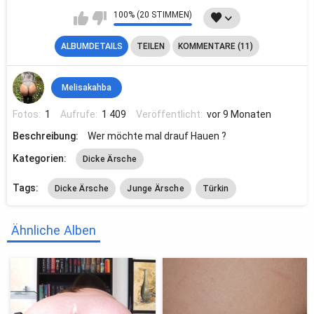
100% (20 STIMMEN)
ALBUMDETAILS
TEILEN
KOMMENTARE (11)
Melisakahba
Fotos:
1
Aufrufe:
1 409
Veröffentlicht:
vor 9 Monaten
Beschreibung:
Wer möchte mal drauf Hauen ?
Kategorien:
Dicke Ärsche
Tags:
Dicke Ärsche
Junge Ärsche
Türkin
Ähnliche Alben