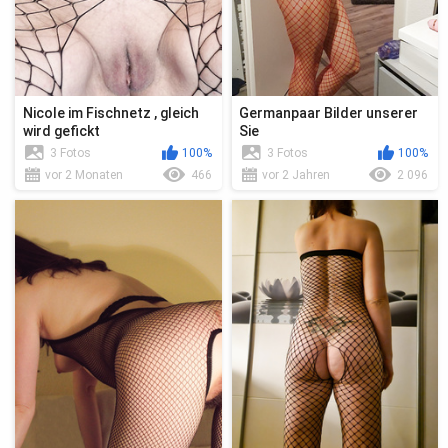
Nicole im Fischnetz , gleich
Germanpaar Bilder unserer
wird gefickt
Sie
3 Fotos
100%
3 Fotos
100%
vor 2 Monaten
466
vor 2 Jahren
2 096