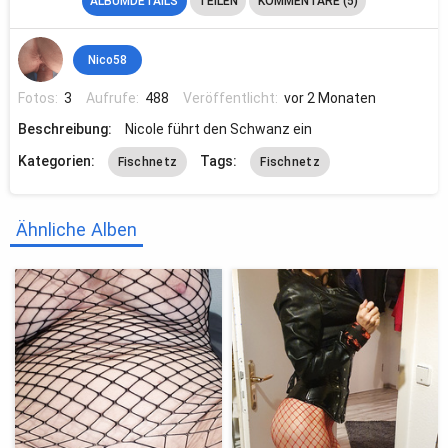
ALBUMDETAILS
TEILEN
KOMMENTARE (5)
Nico58
Fotos:
3
Aufrufe:
488
Veröffentlicht:
vor 2 Monaten
Beschreibung:
Nicole führt den Schwanz ein
Kategorien:
Tags:
Fischnetz
Fischnetz
Ähnliche Alben