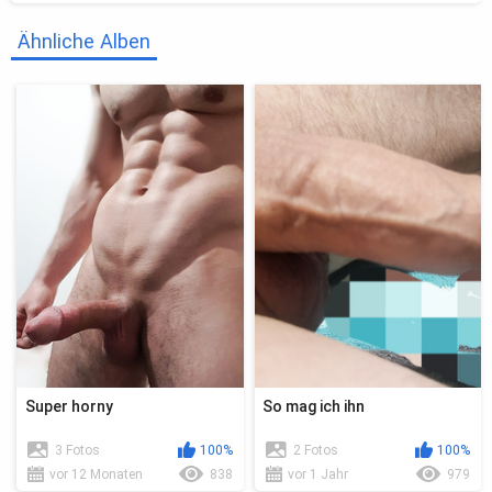
Ähnliche Alben
Super horny
So mag ich ihn
3 Fotos
100%
2 Fotos
100%
vor 12 Monaten
838
vor 1 Jahr
979