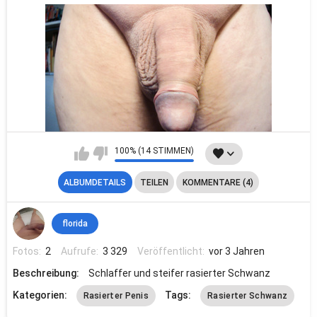
100% (14 STIMMEN)
ALBUMDETAILS
TEILEN
KOMMENTARE (4)
florida
Fotos:
2
Aufrufe:
3 329
Veröffentlicht:
vor 3 Jahren
Beschreibung:
Schlaffer und steifer rasierter Schwanz
Kategorien:
Tags:
Rasierter Penis
Rasierter Schwanz