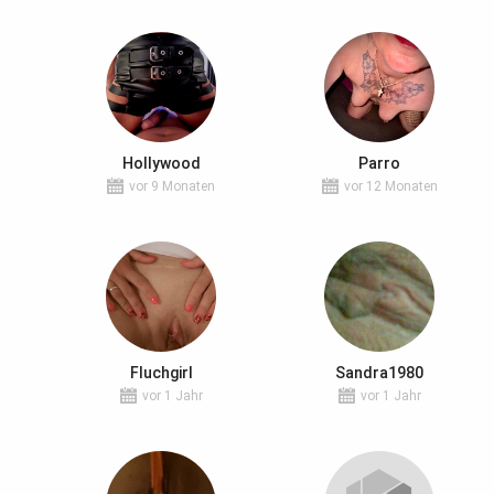
Hollywood
Parro
vor 9 Monaten
vor 12 Monaten
Fluchgirl
Sandra1980
vor 1 Jahr
vor 1 Jahr