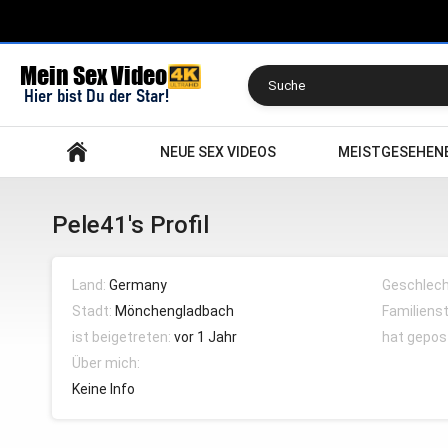
Suchen
NEUE SEX VIDEOS
MEISTGESEHEN
Pele41's Profil
Land:
Germany
Geschlech
Stadt:
Mönchengladbach
Familiens
ist beigetreten:
vor 1 Jahr
hat gepos
Über mich:
Keine Info