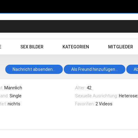
E
SEX BILDER
KATEGORIEN
MITGLIEDER
Nachricht absenden...
Als Freund hinzufügen...
A
t:
Männlich
Alter:
42
tand:
Single
Sexuelle Ausrichtung:
Heterosex
tet:
nichts
Favoriten:
2 Videos