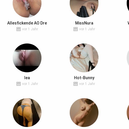
Allesfickende AO Dre
MissNura
vor 1 Jahr
vor 1 Jahr
lea
Hot-Bunny
vor 1 Jahr
vor 1 Jahr