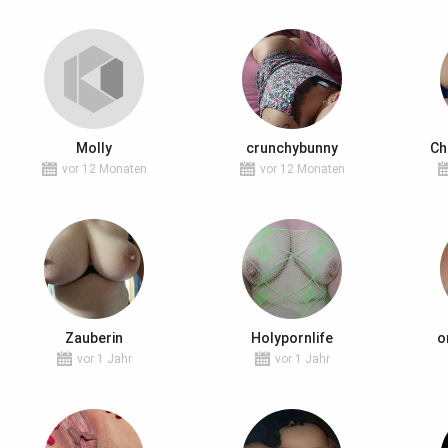
Molly
crunchybunny
Ch
vor 12 Monaten
vor 12 Monaten
Zauberin
Holypornlife
o
vor 1 Jahr
vor 1 Jahr