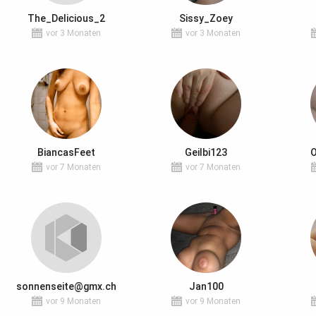
The_Delicious_2
Sissy_Zoey
vor 3 Monaten
vor 3 Monaten
BiancasFeet
Geilbi123
vor 7 Monaten
vor 7 Monaten
sonnenseite@gmx.ch
Jan100
vor 9 Monaten
vor 9 Monaten