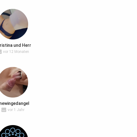
ristina und Herr
vor 12 Monaten
newingedangel
vor 1 Jahr