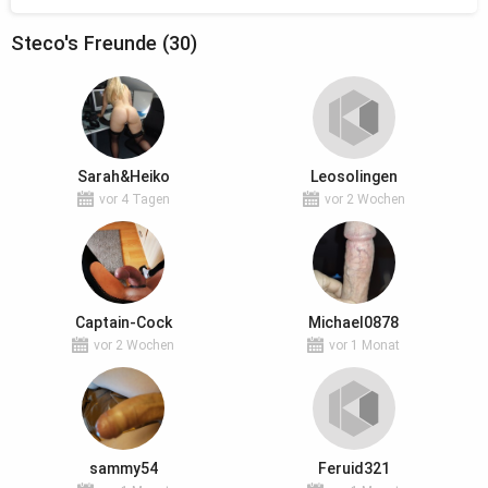
Steco's Freunde (30)
Sarah&Heiko
Leosolingen
vor 4 Tagen
vor 2 Wochen
Captain-Cock
Michael0878
vor 2 Wochen
vor 1 Monat
sammy54
Feruid321