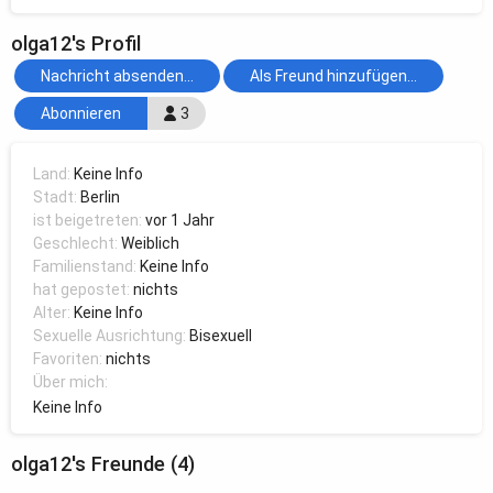
olga12's Profil
Nachricht absenden...
Als Freund hinzufügen...
Abonnieren
3
Land:
Keine Info
Stadt:
Berlin
ist beigetreten:
vor 1 Jahr
Geschlecht:
Weiblich
Familienstand:
Keine Info
hat gepostet:
nichts
Alter:
Keine Info
Sexuelle Ausrichtung:
Bisexuell
Favoriten:
nichts
Über mich:
Keine Info
olga12's Freunde (4)