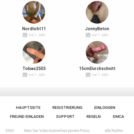
Nordlicht11
JonnyBeton
vor 1 Jahr
vor 1 Jahr
Tobias2503
15cmDurchschnitt
vor 1 Jahr
vor 1 Jahr
HAUPTSEITE
REGISTRIERUNG
EINLOGGEN
FREUND EINLADEN
SUPPORT
REGELN
DMCA
2005-
Mein Sex Video kostenlose private Porno
Alle Rechte