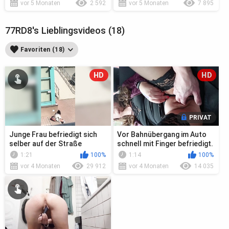
vor 5 Monaten
2 592
vor 5 Monaten
7 895
77RD8's Lieblingsvideos (18)
Favoriten (18)
HD
HD
PRIVAT
Junge Frau befriedigt sich
Vor Bahnübergang im Auto
selber auf der Straße
schnell mit Finger befriedigt.
1:21
100%
1:14
100%
vor 4 Monaten
29 912
vor 4 Monaten
14 035