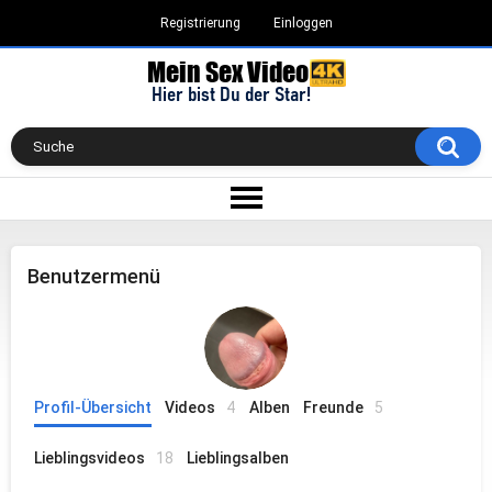
Registrierung
Einloggen
Benutzermenü
Profil-Übersicht
Videos
4
Alben
Freunde
5
Lieblingsvideos
18
Lieblingsalben