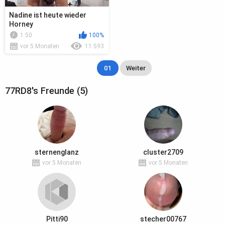
Nadine ist heute wieder
Horney
1:50
100%
vor 5 Monaten
11 593
01
Weiter
77RD8's Freunde (5)
sternenglanz
cluster2709
vor 5 Monaten
vor 5 Monaten
Pitti90
stecher00767