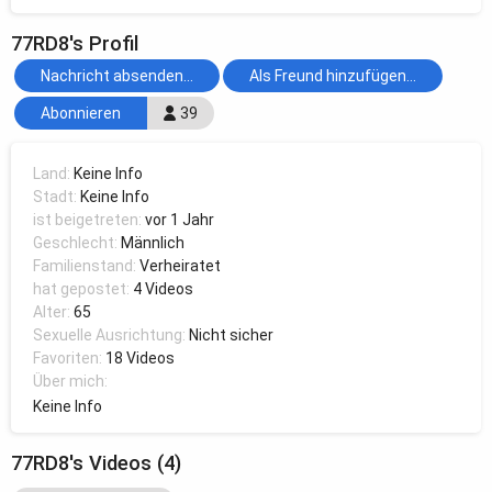
77RD8's Profil
Nachricht absenden...
Als Freund hinzufügen...
Abonnieren
39
Land:
Keine Info
Stadt:
Keine Info
ist beigetreten:
vor 1 Jahr
Geschlecht:
Männlich
Familienstand:
Verheiratet
hat gepostet:
4 Videos
Alter:
65
Sexuelle Ausrichtung:
Nicht sicher
Favoriten:
18 Videos
Über mich:
Keine Info
77RD8's Videos (4)