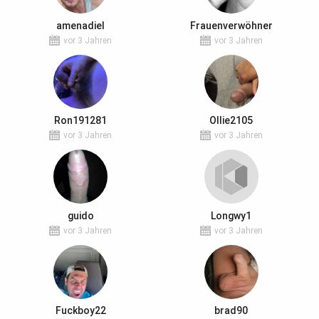
amenadiel
Frauenverwöhner
vor 3 Jahren
vor 3 Jahren
Ron191281
Ollie2105
vor 3 Jahren
vor 3 Jahren
guido
Longwy1
vor 3 Jahren
vor 3 Jahren
Fuckboy22
brad90