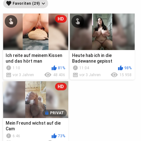
Favoriten (29)
HD
Ich reite auf meinem Kissen
Heute hab ich in die
und das hört man
Badewanne gepisst
1:10
81%
11:04
98%
vor 3 Jahren
48 406
vor 3 Jahren
15 958
HD
PRIVAT
Mein Freund wichst auf die
Cam
6:46
73%