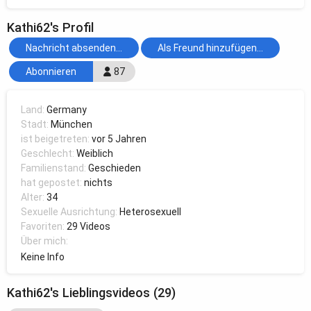
Kathi62's Profil
Nachricht absenden...
Als Freund hinzufügen...
Abonnieren
87
Land:
Germany
Stadt:
München
ist beigetreten:
vor 5 Jahren
Geschlecht:
Weiblich
Familienstand:
Geschieden
hat gepostet:
nichts
Alter:
34
Sexuelle Ausrichtung:
Heterosexuell
Favoriten:
29 Videos
Über mich:
Keine Info
Kathi62's Lieblingsvideos (29)