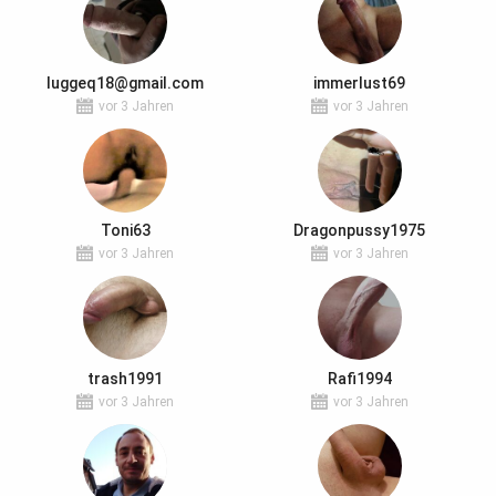
luggeq18@gmail.com
immerlust69
vor 3 Jahren
vor 3 Jahren
Toni63
Dragonpussy1975
vor 3 Jahren
vor 3 Jahren
trash1991
Rafi1994
vor 3 Jahren
vor 3 Jahren