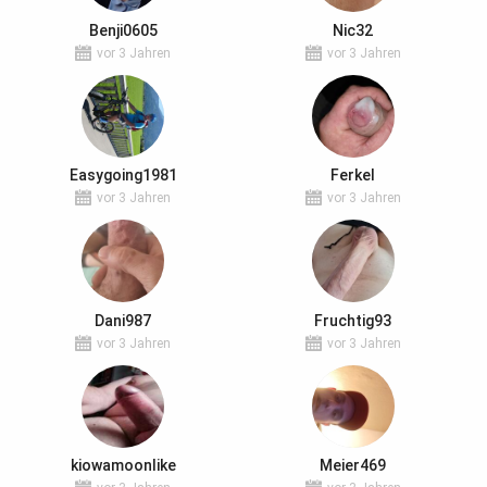
Benji0605
Nic32
vor 3 Jahren
vor 3 Jahren
Easygoing1981
Ferkel
vor 3 Jahren
vor 3 Jahren
Dani987
Fruchtig93
vor 3 Jahren
vor 3 Jahren
kiowamoonlike
Meier469