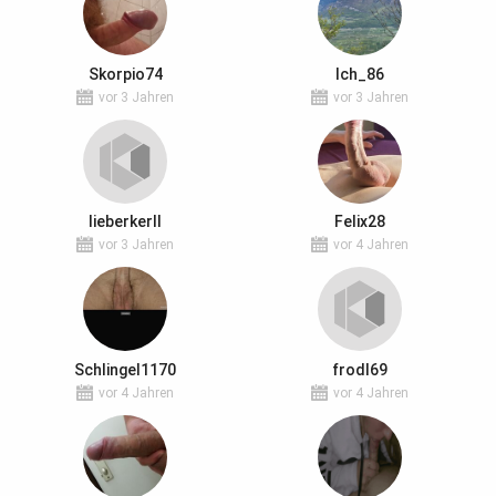
Skorpio74
Ich_86
vor 3 Jahren
vor 3 Jahren
lieberkerll
Felix28
vor 3 Jahren
vor 4 Jahren
Schlingel1170
frodl69
vor 4 Jahren
vor 4 Jahren