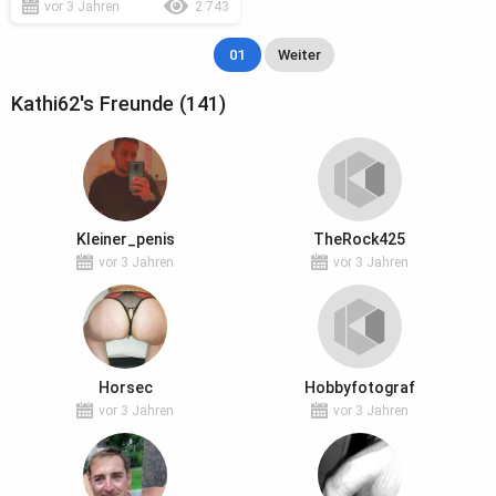
vor 3 Jahren
2 743
01
Weiter
Kathi62's Freunde (141)
Kleiner_penis
TheRock425
vor 3 Jahren
vor 3 Jahren
Horsec
Hobbyfotograf
vor 3 Jahren
vor 3 Jahren