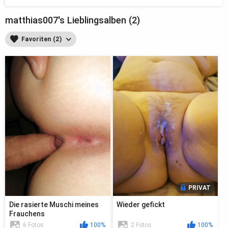
matthias007's Lieblingsalben (2)
Favoriten (2)
PRIVAT
Die rasierte Muschi meines
Wieder gefickt
Frauchens
6 Fotos
100%
2 Fotos
100%