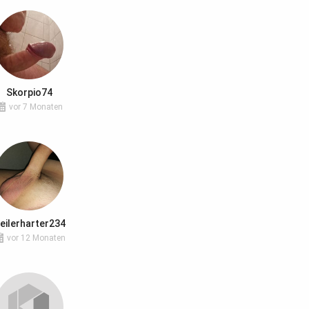
Skorpio74
vor 7 Monaten
eilerharter234
vor 12 Monaten