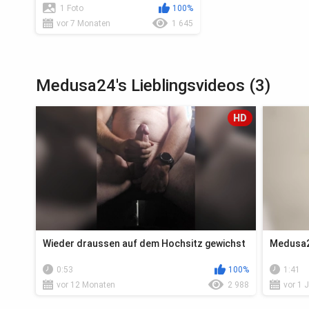
1 Foto
100%
vor 7 Monaten
1 645
Medusa24's Lieblingsvideos (3)
HD
Wieder draussen auf dem Hochsitz gewichst
Medusa24
0:53
100%
1:41
vor 12 Monaten
2 988
vor 1 