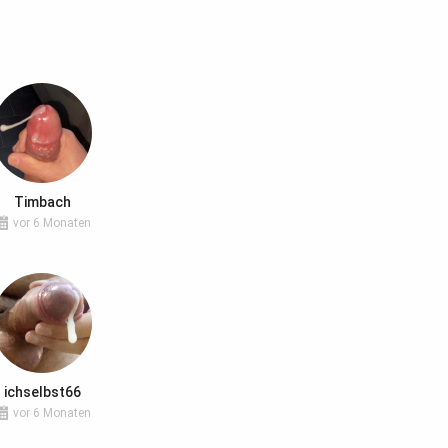
Timbach
vor 6 Monaten
ichselbst66
vor 6 Monaten