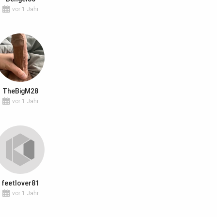
vor 1 Jahr
TheBigM28
vor 1 Jahr
feetlover81
vor 1 Jahr