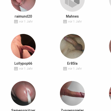
raimund20
Mahnes
vor 1 Jahr
vor 1 Jahr
Lollypop66
Er85la
vor 1 Jahr
vor 1 Jahr
Samenspritzer
Zungenspieler