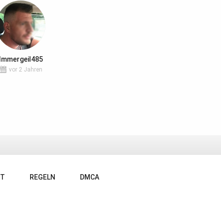
Immergeil485
vor 2 Jahren
RT
REGELN
DMCA