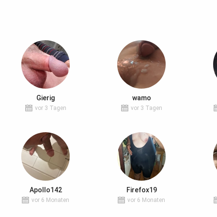
Gierig
wamo
vor 3 Tagen
vor 3 Tagen
Apollo142
Firefox19
vor 6 Monaten
vor 6 Monaten