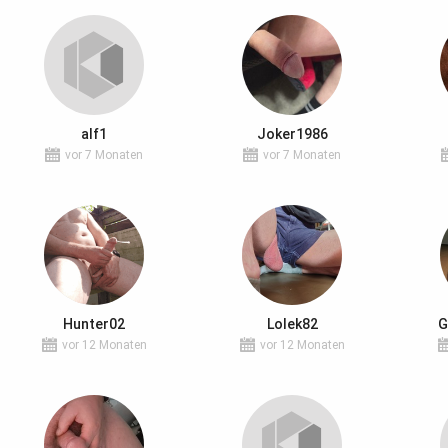
alf1
Joker1986
vor 7 Monaten
vor 7 Monaten
Hunter02
Lolek82
G
vor 12 Monaten
vor 12 Monaten