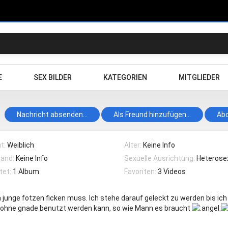
E
SEX BILDER
KATEGORIEN
MITGLIEDER
Nachricht absenden...
Als Freund hinzufügen...
Abo
t:
Weiblich
Alter:
Keine Info
tand:
Keine Info
Sexuelle Ausrichtung:
Heterosex
tet:
1 Album
Favoriten:
3 Videos
junge fotzen ficken muss. Ich stehe darauf geleckt zu werden bis i
 ohne gnade benutzt werden kann, so wie Mann es braucht