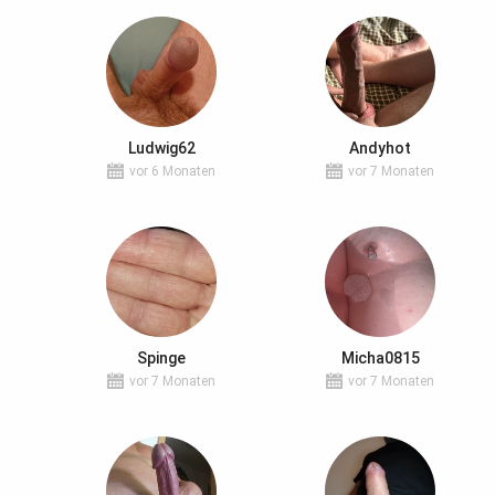
Ludwig62
Andyhot
vor 6 Monaten
vor 7 Monaten
Spinge
Micha0815
vor 7 Monaten
vor 7 Monaten