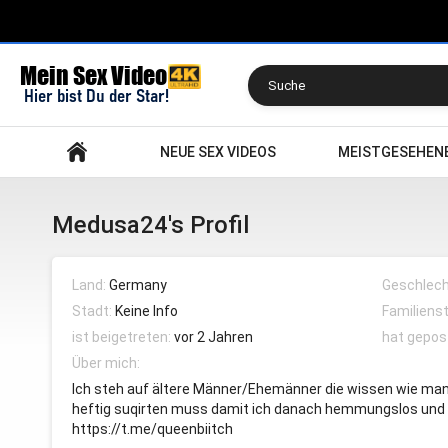
Suchen
NEUE SEX VIDEOS
MEISTGESEHEN
Medusa24's Profil
Land:
Germany
Geschlech
Stadt:
Keine Info
Familiens
ist beigetreten:
vor 2 Jahren
hat gepos
Über mich:
Ich steh auf ältere Männer/Ehemänner die wissen wie man 
heftig suqirten muss damit ich danach hemmungslos und
https://t.me/queenbiitch