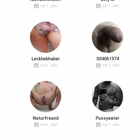
vor 1 Jahr
vor 1 Jahr
Leckliebhaber
S04061974
vor 1 Jahr
vor 1 Jahr
Naturfreund
Pussyeater
vor 1 Jahr
vor 1 Jahr