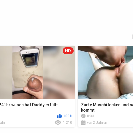
HD
' ihr wusch hat Daddy erfüllt
Zarte Muschi lecken und sa
kommt
100%
0:33
Jahr
1 210
vor 2 Jahren