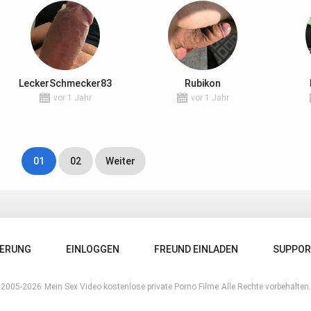
LeckerSchmecker83
Rubikon
vor 1 Jahr
vor 1 Jahr
01
02
Weiter
IERUNG
EINLOGGEN
FREUND EINLADEN
SUPPO
2005-2026
Mein Sex Video kostenlose private Porno Filme
Alle Rechte vorbehalten.