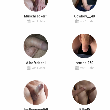
Muschilecker1
Cowboy__40
vor 1 Jahr
vor 1 Jahr
A.hofreiter1
renthal250
vor 1 Jahr
vor 1 Jahr
lustluemmel69
Billy45