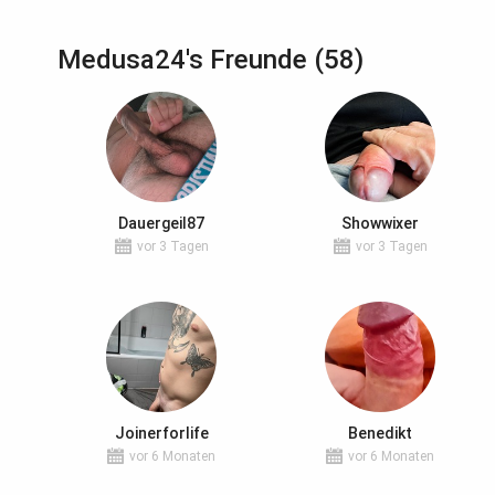
Medusa24's Freunde (58)
Dauergeil87
Showwixer
vor 3 Tagen
vor 3 Tagen
Joinerforlife
Benedikt
vor 6 Monaten
vor 6 Monaten