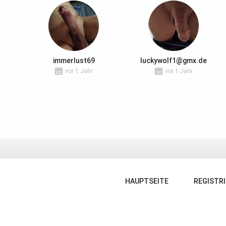
immerlust69
luckywolf1@gmx.de
vor 1 Jahr
vor 1 Jahr
HAUPTSEITE
REGISTR