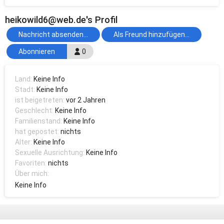
heikowild6@web.de's Profil
Nachricht absenden...
Als Freund hinzufügen...
Abonnieren
0
Land:
Keine Info
Stadt:
Keine Info
ist beigetreten:
vor 2 Jahren
Geschlecht:
Keine Info
Familienstand:
Keine Info
hat gepostet:
nichts
Alter:
Keine Info
Sexuelle Ausrichtung:
Keine Info
Favoriten:
nichts
Über mich:
Keine Info