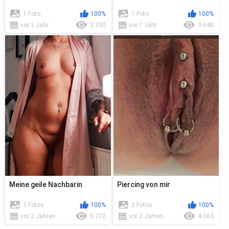
1 Foto
100%
1 Foto
100%
vor 1 Jahr
3 330
vor 1 Jahr
3 648
Meine geile Nachbarin
Piercing von mir
3 Fotos
100%
2 Fotos
100%
vor 2 Jahren
6 772
vor 2 Jahren
4 063