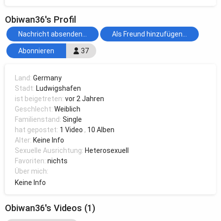
Obiwan36's Profil
Nachricht absenden...
Als Freund hinzufügen...
Abonnieren
37
Land:
Germany
Stadt:
Ludwigshafen
ist beigetreten:
vor 2 Jahren
Geschlecht:
Weiblich
Familienstand:
Single
hat gepostet:
1 Video
,
10 Alben
Alter:
Keine Info
Sexuelle Ausrichtung:
Heterosexuell
Favoriten:
nichts
Über mich:
Keine Info
Obiwan36's Videos (1)