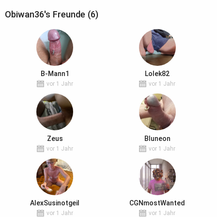
Obiwan36's Freunde (6)
B-Mann1
Lolek82
vor 1 Jahr
vor 1 Jahr
Zeus
Bluneon
vor 1 Jahr
vor 1 Jahr
AlexSusinotgeil
CGNmostWanted
vor 1 Jahr
vor 1 Jahr