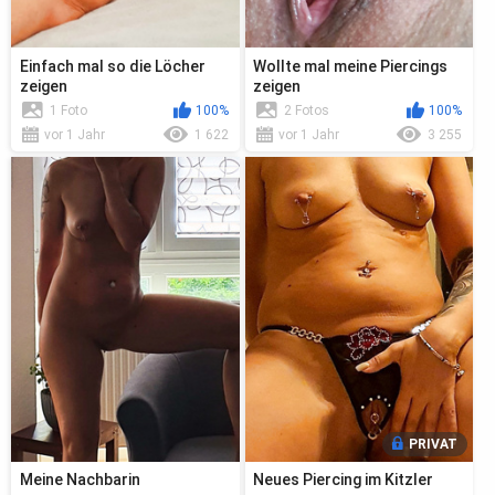
Einfach mal so die Löcher
Wollte mal meine Piercings
zeigen
zeigen
1 Foto
100%
2 Fotos
100%
vor 1 Jahr
1 622
vor 1 Jahr
3 255
PRIVAT
Meine Nachbarin
Neues Piercing im Kitzler