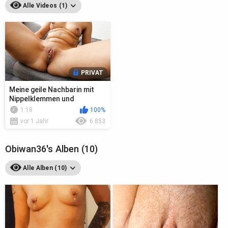
Alle Videos (1)
PRIVAT
Meine geile Nachbarin mit
Nippelklemmen und
Muschipiercing
1:18
100%
vor 1 Jahr
6 853
Obiwan36's Alben (10)
Alle Alben (10)