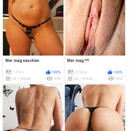
Wer mag naschen
Wer mag !!!!
1 Foto
100%
3 Fotos
100%
vor 1 Monat
930
vor 1 Monat
828