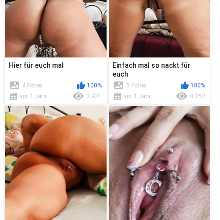
Hier für euch mal
Einfach mal so nackt für
euch
4 Fotos
100%
5 Fotos
100%
vor 1 Jahr
3 921
vor 1 Jahr
8 252