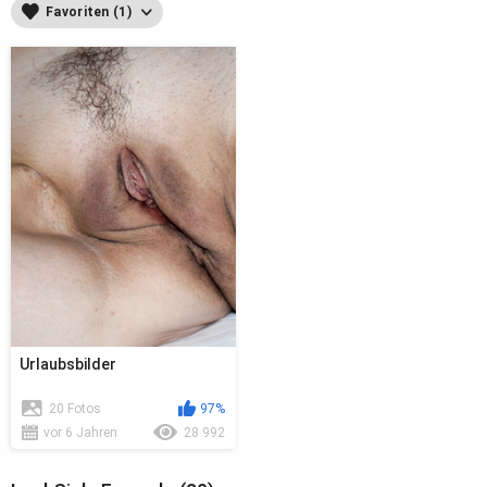
Favoriten (1)
Urlaubsbilder
20 Fotos
97%
vor 6 Jahren
28 992