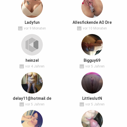
Ladyfun
Allesfickende AO Dre
vor 9 Monaten
vor 10 Monaten
heinzel
Bigguy69
vor 4 Jahren
vor 5 Jahren
delay11@hotmail.de
LittleslutN
vor 5 Jahren
vor 5 Jahren