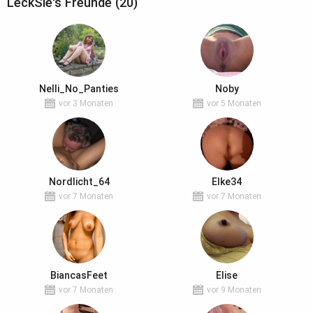
LeckSie's Freunde (20)
Nelli_No_Panties
Noby
vor 3 Monaten
vor 5 Monaten
Nordlicht_64
Elke34
vor 7 Monaten
vor 7 Monaten
BiancasFeet
Elise
vor 7 Monaten
vor 9 Monaten