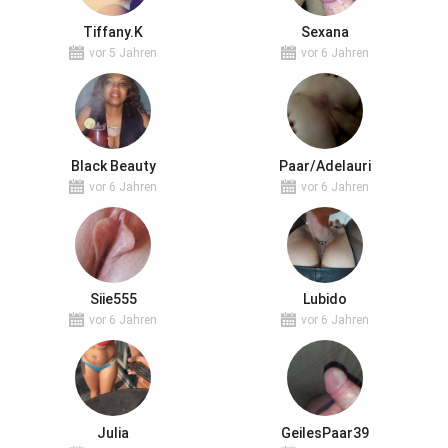
Tiffany.K
Sexana
vor 5 Jahren
vor 6 Jahren
Black Beauty
Paar/Adelauri
vor 6 Jahren
vor 6 Jahren
Siie555
Lubido
vor 6 Jahren
vor 6 Jahren
Julia
GeilesPaar39