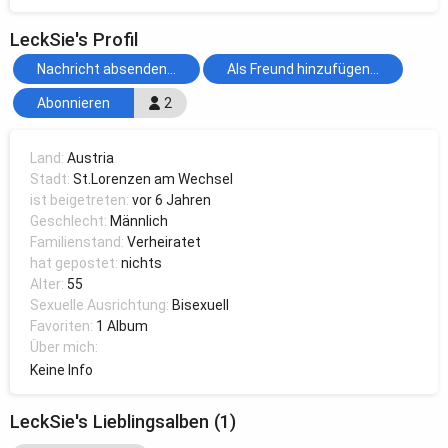
LeckSie's Profil
Nachricht absenden...
Als Freund hinzufügen...
Abonnieren
2
Land:
Austria
Stadt:
St.Lorenzen am Wechsel
ist beigetreten:
vor 6 Jahren
Geschlecht:
Männlich
Familienstand:
Verheiratet
hat gepostet:
nichts
Alter:
55
Sexuelle Ausrichtung:
Bisexuell
Favoriten:
1 Album
Über mich:
Keine Info
LeckSie's Lieblingsalben (1)