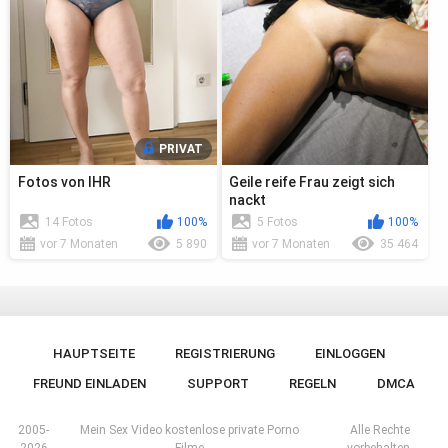
PRIVAT
Fotos von IHR
Geile reife Frau zeigt sich
nackt
14 Fotos
100%
5 Fotos
100%
vor 7 Monaten
5 890
vor 7 Monaten
35 464
HAUPTSEITE
REGISTRIERUNG
EINLOGGEN
FREUND EINLADEN
SUPPORT
REGELN
DMCA
2005-
Mein Sex Video kostenlose private Porno
Alle Rechte