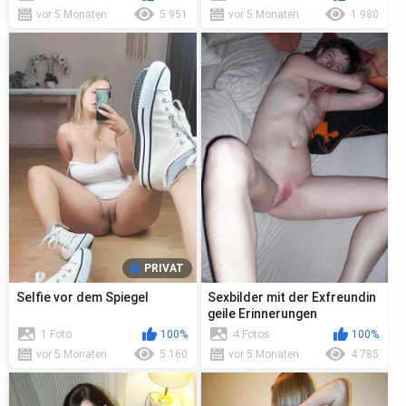
vor 5 Monaten
5 951
vor 5 Monaten
1 980
PRIVAT
Selfie vor dem Spiegel
Sexbilder mit der Exfreundin
geile Erinnerungen
1 Foto
100%
4 Fotos
100%
vor 5 Monaten
5 160
vor 5 Monaten
4 785