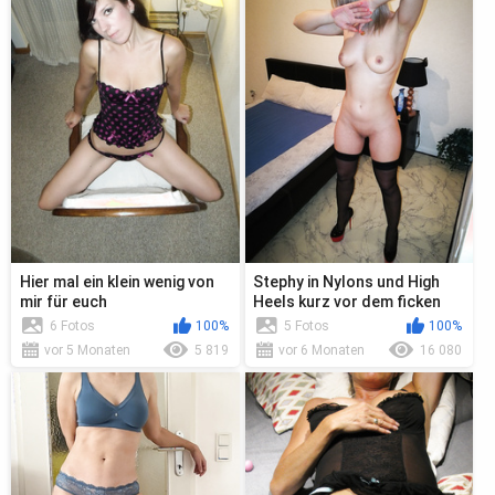
Hier mal ein klein wenig von
Stephy in Nylons und High
mir für euch
Heels kurz vor dem ficken
6 Fotos
100%
5 Fotos
100%
vor 5 Monaten
5 819
vor 6 Monaten
16 080