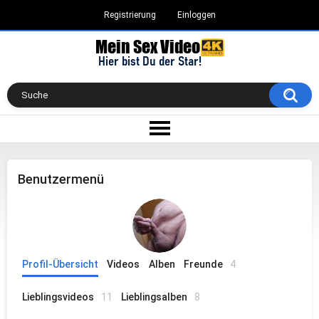
Registrierung
Einloggen
Benutzermenü
Profil-Übersicht
Videos
Alben
Freunde
4
Lieblingsvideos
11
Lieblingsalben
8