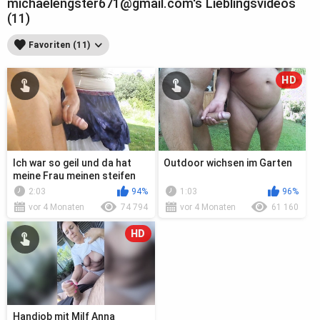
michaelengster671@gmail.com's Lieblingsvideos
(11)
Favoriten (11)
HD
Ich war so geil und da hat
Outdoor wichsen im Garten
meine Frau meinen steifen
Schwanz
2:03
94%
1:03
96%
vor 4 Monaten
74 794
vor 4 Monaten
61 160
HD
Handjob mit Milf Anna