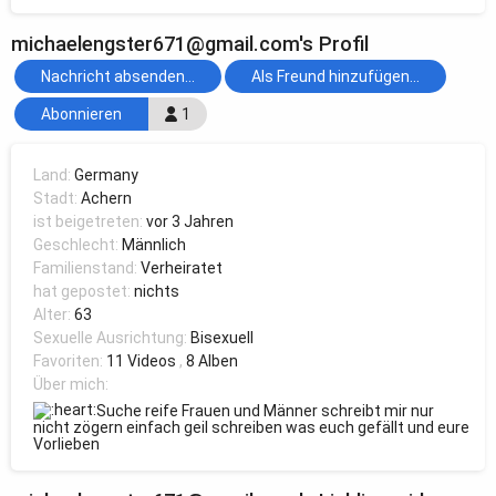
michaelengster671@gmail.com's Profil
Nachricht absenden...
Als Freund hinzufügen...
Abonnieren
1
Land:
Germany
Stadt:
Achern
ist beigetreten:
vor 3 Jahren
Geschlecht:
Männlich
Familienstand:
Verheiratet
hat gepostet:
nichts
Alter:
63
Sexuelle Ausrichtung:
Bisexuell
Favoriten:
11 Videos
,
8 Alben
Über mich:
Suche reife Frauen und Männer schreibt mir nur
nicht zögern einfach geil schreiben was euch gefällt und eure
Vorlieben