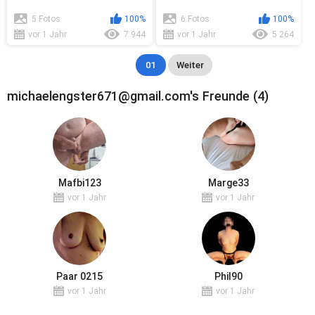
5 Fotos
100%
6 Fotos
100%
vor 1 Jahr
7 944
vor 1 Jahr
5 264
01
Weiter
michaelengster671@gmail.com's Freunde (4)
Mafbi123
Marge33
vor 1 Jahr
vor 1 Jahr
Paar 0215
Phil90
vor 1 Jahr
vor 1 Jahr