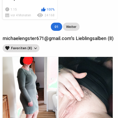
1:15
100%
vor 4 Monaten
24 168
01
Weiter
michaelengster671@gmail.com's Lieblingsalben (8)
Favoriten (8)