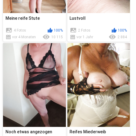
Meine reife Stute
Lustvoll
4 Fotos
100%
2 Fotos
100%
vor 4 Monaten
10 115
vor 1 Jahr
2 884
Noch etwas angezogen
Reifes Miederweib