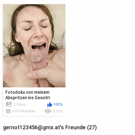
Fotodoku von meinem
Abspritzen ins Gesicht
meiner Freundin
2 Fotos
100%
vor 6 Monaten
2 328
gernot123456@gmx.at's Freunde (27)