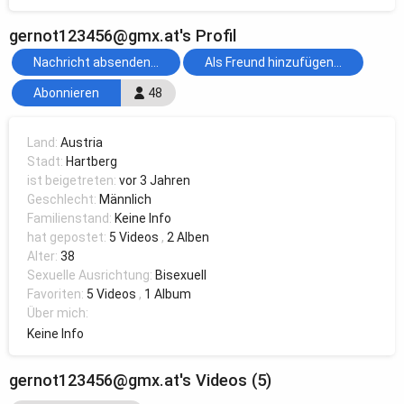
gernot123456@gmx.at's Profil
Nachricht absenden...
Als Freund hinzufügen...
Abonnieren
48
Land:
Austria
Stadt:
Hartberg
ist beigetreten:
vor 3 Jahren
Geschlecht:
Männlich
Familienstand:
Keine Info
hat gepostet:
5 Videos
,
2 Alben
Alter:
38
Sexuelle Ausrichtung:
Bisexuell
Favoriten:
5 Videos
,
1 Album
Über mich:
Keine Info
gernot123456@gmx.at's Videos (5)