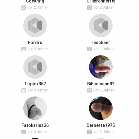
Cockring
Cillibrennerrei
vor 2 Jahren
vor 2 Jahren
Fordrs
raschaer
vor 3 Jahren
vor 3 Jahren
Triplex357
BiEhemann82
vor 3 Jahren
vor 3 Jahren
Fatokarlus36
Dernette1975
vor 3 Jahren
vor 3 Jahren