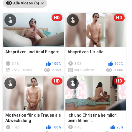
Alle Videos (5)
HD
HD
Abspritzen und Anal Fingern
Abspritzen für alle
3:18
100%
3:02
100%
vor 2 Jahren
2 969
vor 2 Jahren
3 600
HD
HD
Motivation für die Frauen als
Ich und Christina heimlich
Abwechslung
beim filmen...
1:42
100%
4:45
93%