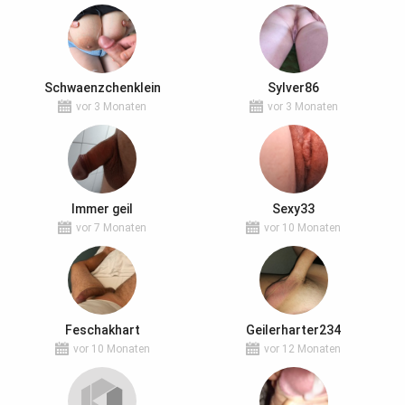
Schwaenzchenklein
Sylver86
vor 3 Monaten
vor 3 Monaten
Immer geil
Sexy33
vor 7 Monaten
vor 10 Monaten
Feschakhart
Geilerharter234
vor 10 Monaten
vor 12 Monaten