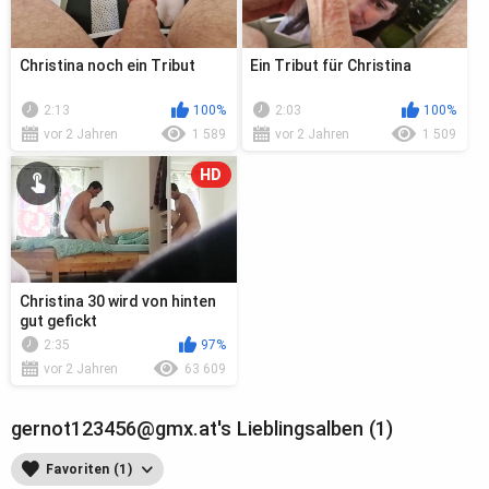
Christina noch ein Tribut
Ein Tribut für Christina
2:13
100%
2:03
100%
vor 2 Jahren
1 589
vor 2 Jahren
1 509
HD
Christina 30 wird von hinten
gut gefickt
2:35
97%
vor 2 Jahren
63 609
gernot123456@gmx.at's Lieblingsalben (1)
Favoriten (1)