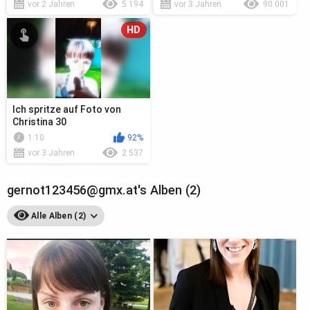
vor 2 Jahren
5 194
vor 3 Jahren
90 001
HD
Ich spritze auf Foto von
Christina 30
1:10
92%
vor 3 Jahren
2 537
gernot123456@gmx.at's Alben (2)
Alle Alben (2)