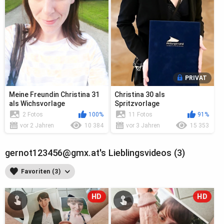
PRIVAT
Meine Freundin Christina 31
Christina 30 als
als Wichsvorlage
Spritzvorlage
2 Fotos
100%
11 Fotos
91%
vor 2 Jahren
10 384
vor 3 Jahren
15 353
gernot123456@gmx.at's Lieblingsvideos (3)
Favoriten (3)
HD
HD