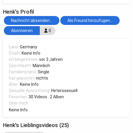
Henk's Profil
Nachricht absenden...
Als Freund hinzufügen...
Abonnieren
0
Land:
Germany
Stadt:
Keine Info
ist beigetreten:
vor 3 Jahren
Geschlecht:
Männlich
Familienstand:
Single
hat gepostet:
nichts
Alter:
Keine Info
Sexuelle Ausrichtung:
Heterosexuell
Favoriten:
30 Videos
,
2 Alben
Über mich:
Keine Info
Henk's Lieblingsvideos (25)