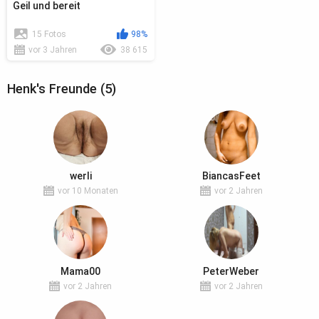
Geil und bereit
15 Fotos
98%
vor 3 Jahren
38 615
Henk's Freunde (5)
werli
BiancasFeet
vor 10 Monaten
vor 2 Jahren
Mama00
PeterWeber
vor 2 Jahren
vor 2 Jahren