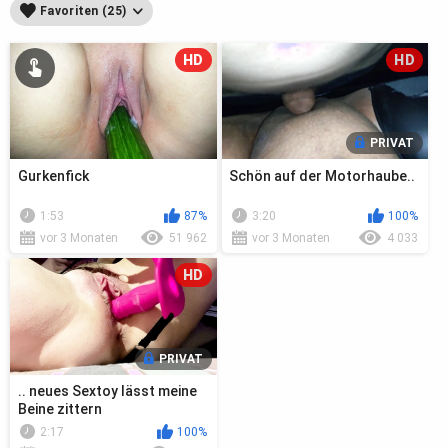
Favoriten (25)
HD
HD
PRIVAT
Gurkenfick
Schön auf der Motorhaube..
1:53
87%
3:20
100%
vor 3 Monaten
51 962
vor 3 Monaten
4 033
HD
PRIVAT
.. neues Sextoy lässt meine
Beine zittern
2:17
100%