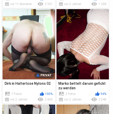
vor 11 Monaten
2 551
vor 2 Jahren
1 208
PRIVAT
Dirk in Halterlose Nylons 02
Marko bettelt darum gefickt
zu werden
7 Fotos
100%
2 Fotos
94%
vor 2 Jahren
2 865
vor 2 Jahren
2 548