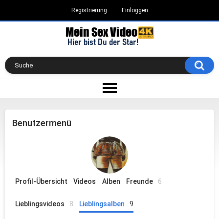
Registrierung
Einloggen
Benutzermenü
Profil-Übersicht
Videos
Alben
Freunde
6
Lieblingsvideos
8
Lieblingsalben
9