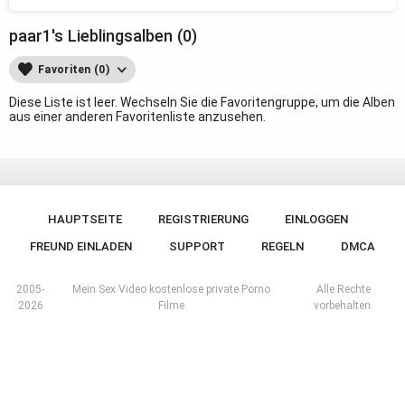
paar1's Lieblingsalben (0)
Favoriten (0)
Diese Liste ist leer. Wechseln Sie die Favoritengruppe, um die Alben
aus einer anderen Favoritenliste anzusehen.
HAUPTSEITE
REGISTRIERUNG
EINLOGGEN
FREUND EINLADEN
SUPPORT
REGELN
DMCA
2005-
Mein Sex Video kostenlose private Porno
Alle Rechte
2026
Filme
vorbehalten.