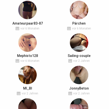
Amateurpaar83-87
Pärchen
vor 6 Monaten
vor 6 Monaten
Mephisto128
Sailing-couple
vor 6 Monaten
vor 2 Jahren
MI_BI
JonnyBeton
vor 2 Jahren
vor 2 Jahren