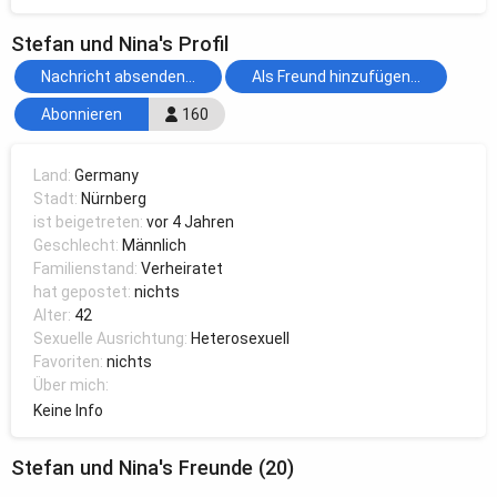
Stefan und Nina's Profil
Nachricht absenden...
Als Freund hinzufügen...
Abonnieren
160
Land:
Germany
Stadt:
Nürnberg
ist beigetreten:
vor 4 Jahren
Geschlecht:
Männlich
Familienstand:
Verheiratet
hat gepostet:
nichts
Alter:
42
Sexuelle Ausrichtung:
Heterosexuell
Favoriten:
nichts
Über mich:
Keine Info
Stefan und Nina's Freunde (20)