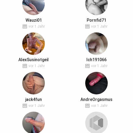
Wauzi01
Pornfid71
vor 1 Jahr
vor 1 Jahr
AlexSusinotgeil
Ich191066
vor 1 Jahr
vor 1 Jahr
jack4fun
AndreOrgasmus
vor 1 Jahr
vor 1 Jahr