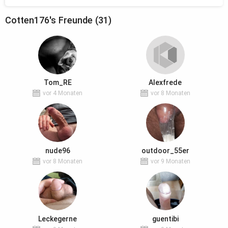
Cotten176's Freunde (31)
Tom_RE
Alexfrede
vor 4 Monaten
vor 8 Monaten
nude96
outdoor_55er
vor 8 Monaten
vor 9 Monaten
Leckegerne
guentibi