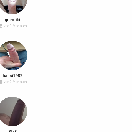
guentibi
vor 3 Monaten
hansi1982
vor 3 Monaten
Str8