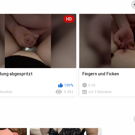
HD
dung abgespritzt
Fingern und Ficken
100%
0:36
Monaten
9 453
vor 3 Monaten