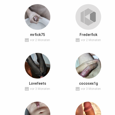
mrfick75
Frederfick
vor 2 Monaten
vor 2 Monaten
Lovefeets
cocosex1g
vor 3 Monaten
vor 3 Monaten