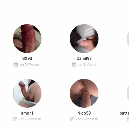
SX93
Dani897
vor 3 Wochen
vor 1 Monat
amor1
Nico58
butt
vor 2 Monaten
vor 2 Monaten