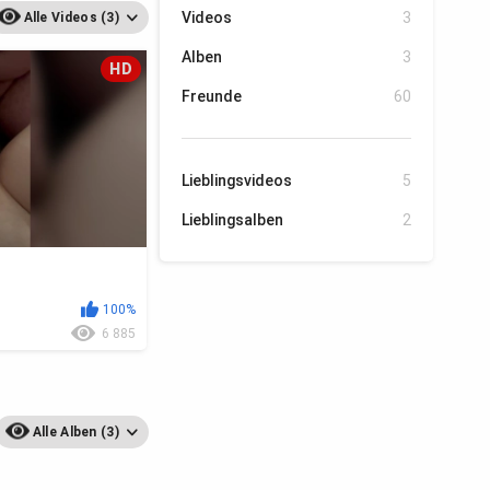
Videos
3
Alle Videos (3)
Alben
3
HD
Freunde
60
Lieblingsvideos
5
Lieblingsalben
2
100%
6 885
Alle Alben (3)