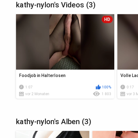
kathy-nylon's Videos (3)
HD
Foodjob in Halterlosen
Volle La
1:07
100%
0:17
vor 2 Monaten
1 803
vor 3 
kathy-nylon's Alben (3)