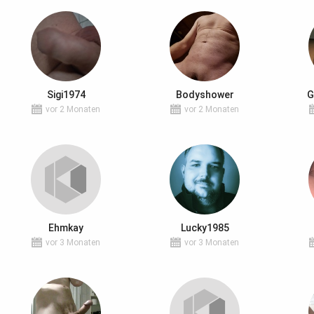
Sigi1974
Bodyshower
G
vor 2 Monaten
vor 2 Monaten
Ehmkay
Lucky1985
vor 3 Monaten
vor 3 Monaten