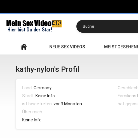
Suchen
NEUE SEX VIDEOS
MEISTGESEHEN
kathy-nylon's Profil
Land:
Germany
Geschlech
Stadt:
Keine Info
Familiens
ist beigetreten:
vor 3 Monaten
hat gepos
Über mich:
Keine Info