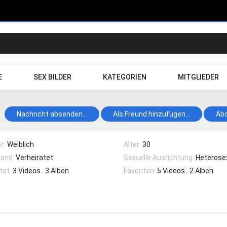
E
SEX BILDER
KATEGORIEN
MITGLIEDER
Nachricht absenden...
Als Freund hinzufügen...
Abo
t:
Weiblich
Alter:
30
tand:
Verheiratet
Sexuelle Ausrichtung:
Heterosex
tet:
3 Videos
,
3 Alben
Favoriten:
5 Videos
,
2 Alben