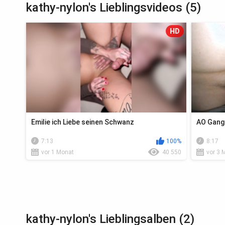
kathy-nylon's Lieblingsvideos (5)
HD
Emilie ich Liebe seinen Schwanz
AO Gang
7:13
100%
8:17
vor 1 Monat
40 550
vor 3 
kathy-nylon's Lieblingsalben (2)