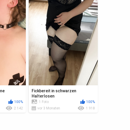
ine
Fickbereit in schwarzen
Halterlosen
100%
1 Foto
100%
2 142
vor 3 Monaten
1 918