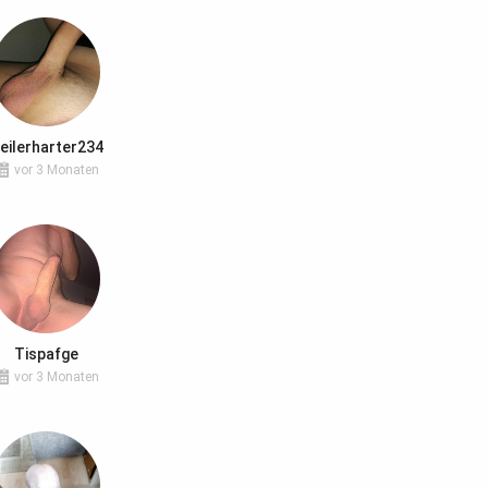
eilerharter234
vor 3 Monaten
Tispafge
vor 3 Monaten