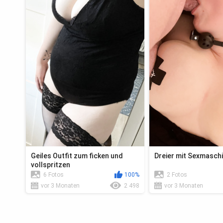
Geiles Outfit zum ficken und
Dreier mit Sexmasch
vollspritzen
6 Fotos
100%
2 Fotos
vor 3 Monaten
2 498
vor 3 Monaten