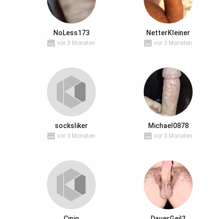
NoLess173
NetterKleiner
vor 3 Monaten
vor 3 Monaten
socksliker
Michael0878
vor 3 Monaten
vor 3 Monaten
Cinio
DauerGeil2