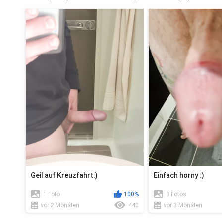
Geil auf Kreuzfahrt:)
Einfach horny :)
1 Foto
100%
3 Fotos
vor 2 Monaten
440
vor 3 Monaten