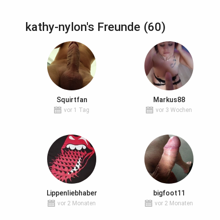
kathy-nylon's Freunde (60)
Squirtfan
Markus88
vor 1 Tag
vor 3 Wochen
Lippenliebhaber
bigfoot11
vor 2 Monaten
vor 2 Monaten