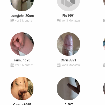
Longjohn 20cm
Flo1991
vor 3 Monaten
vor 3 Monaten
raimund20
Chris3891
vor 3 Monaten
vor 3 Monaten
Gentle1985
Alf87