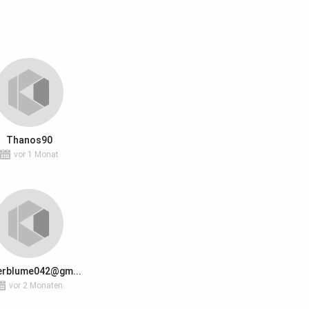
Thanos90
vor 1 Monat
erblume042@gm...
vor 2 Monaten