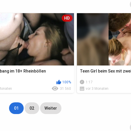
HD
bang im 18+ Rheinböllen
Teen Girl beim Sex mit zw
100%
1:17
Monaten
31 560
vor 3 Monaten
01
02
Weiter