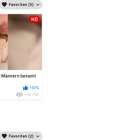
Favoriten (5)
HD
ei Männern besamt
100%
180 298
Favoriten (2)