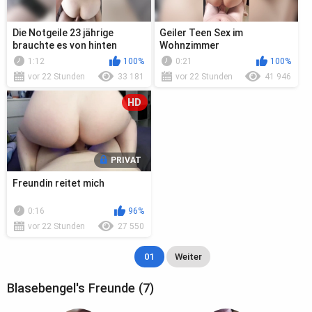
Die Notgeile 23 jährige
Geiler Teen Sex im
brauchte es von hinten
Wohnzimmer
1:12
100%
0:21
100%
vor 22 Stunden
33 181
vor 22 Stunden
41 946
HD
PRIVAT
Freundin reitet mich
0:16
96%
vor 22 Stunden
27 550
01
Weiter
Blasebengel's Freunde (7)