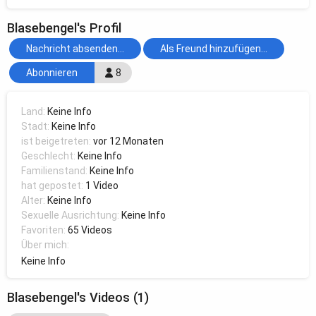
Blasebengel's Profil
Nachricht absenden...
Als Freund hinzufügen...
Abonnieren
8
Land:
Keine Info
Stadt:
Keine Info
ist beigetreten:
vor 12 Monaten
Geschlecht:
Keine Info
Familienstand:
Keine Info
hat gepostet:
1 Video
Alter:
Keine Info
Sexuelle Ausrichtung:
Keine Info
Favoriten:
65 Videos
Über mich:
Keine Info
Blasebengel's Videos (1)