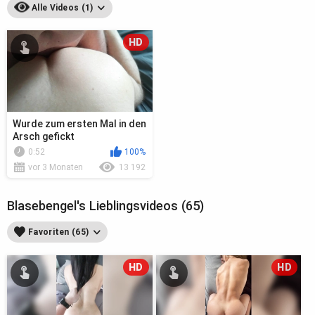
Alle Videos (1)
HD
Wurde zum ersten Mal in den
Arsch gefickt
0:52
100%
vor 3 Monaten
13 192
Blasebengel's Lieblingsvideos (65)
Favoriten (65)
HD
HD