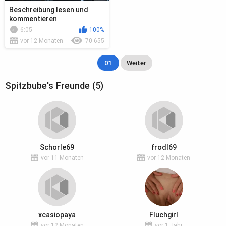
Beschreibung lesen und
kommentieren
6:05
100%
vor 12 Monaten
70 655
01
Weiter
Spitzbube's Freunde (5)
Schorle69
frodl69
vor 11 Monaten
vor 12 Monaten
xcasiopaya
Fluchgirl
vor 12 Monaten
vor 1 Jahr