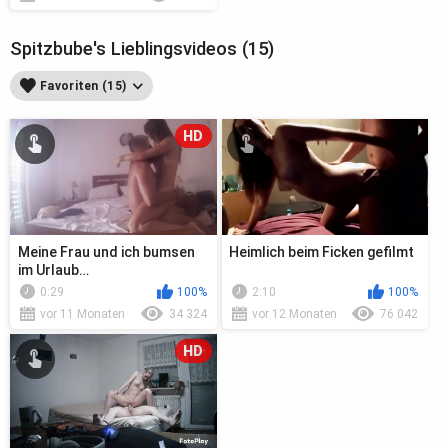
Spitzbube's Lieblingsvideos (15)
Favoriten (15)
HD
Meine Frau und ich bumsen
Heimlich beim Ficken gefilmt
im Urlaub…
0:29
100%
2:10
100%
vor 11 Monaten
34 324
vor 12 Monaten
76 042
HD