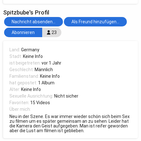
Spitzbube's Profil
Nachricht absenden...
Als Freund hinzufügen...
Abonnieren
23
Land:
Germany
Stadt:
Keine Info
ist beigetreten:
vor 1 Jahr
Geschlecht:
Männlich
Familienstand:
Keine Info
hat gepostet:
1 Album
Alter:
Keine Info
Sexuelle Ausrichtung:
Nicht sicher
Favoriten:
15 Videos
Über mich:
Neu in der Szene. Es war immer wieder schön sich beim Sex
zu filmen um es später gemeinsam an zu sehen. Leider hat
die Kamera den Geist aufgegeben. Man ist reifer geworden
aber die Lust am filmen ist geblieben.