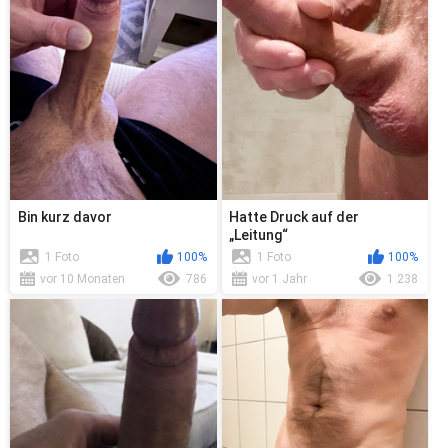
Bin kurz davor
Hatte Druck auf der
„Leitung“
1 Foto
100%
1 Foto
100%
vor 10 Monaten
786
vor 1 Jahr
1 238