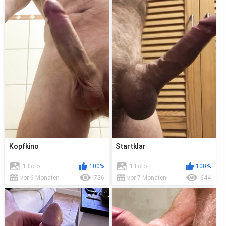
Kopfkino
Startklar
1 Foto
100%
1 Foto
100%
vor 6 Monaten
756
vor 7 Monaten
644