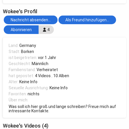
Wokee's Profil
Nachricht absenden...
Als Freund hinzufügen...
Abonnieren
4
Land:
Germany
Stadt:
Borken
ist beigetreten:
vor 1 Jahr
Geschlecht:
Männlich
Familienstand:
Verheiratet
hat gepostet:
4 Videos
,
10 Alben
Alter:
Keine Info
Sexuelle Ausrichtung:
Keine Info
Favoriten:
nichts
Über mich:
Was soll ich hier groß und lange schreiben? Freue mich auf
intressante Kontakte.
Wokee's Videos (4)