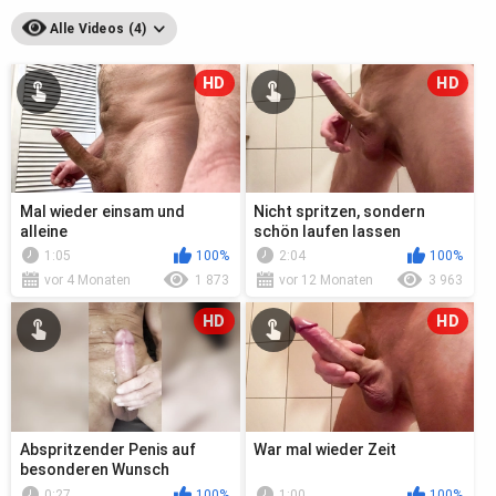
Alle Videos (4)
HD
HD
Mal wieder einsam und
Nicht spritzen, sondern
alleine
schön laufen lassen
1:05
100%
2:04
100%
vor 4 Monaten
1 873
vor 12 Monaten
3 963
HD
HD
Abspritzender Penis auf
War mal wieder Zeit
besonderen Wunsch
0:27
100%
1:00
100%