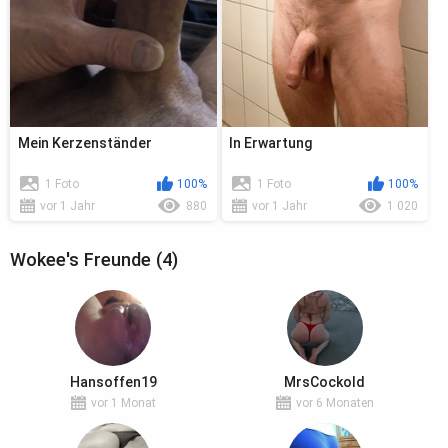
Mein Kerzenständer
In Erwartung
1 Foto
100%
1 Foto
100%
vor 1 Jahr
880
vor 1 Jahr
1 020
Wokee's Freunde (4)
Hansoffen19
MrsCockold
vor 1 Monat
vor 6 Monaten