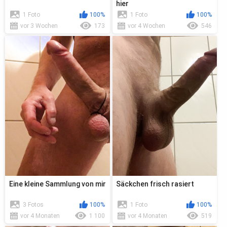
hier
1 Foto
100%
1 Foto
100%
vor 3 Wochen
173
vor 4 Wochen
546
Eine kleine Sammlung von mir
Säckchen frisch rasiert
3 Fotos
100%
1 Foto
100%
vor 4 Monaten
1 100
vor 4 Monaten
519