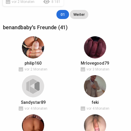
vor 2 Monaten
8 181
01
Weiter
benandbaby's Freunde (41)
philip160
Mrlovegood79
vor 2 Monaten
vor 3 Monaten
Sandystar89
feki
vor 4 Monaten
vor 4 Monaten