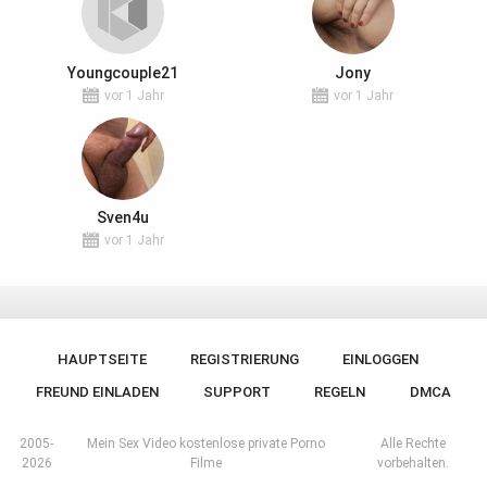
Youngcouple21
Jony
vor 1 Jahr
vor 1 Jahr
Sven4u
vor 1 Jahr
HAUPTSEITE
REGISTRIERUNG
EINLOGGEN
FREUND EINLADEN
SUPPORT
REGELN
DMCA
2005-
Mein Sex Video kostenlose private Porno
Alle Rechte
2026
Filme
vorbehalten.