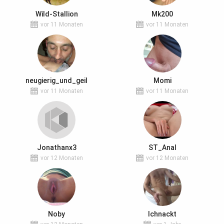
Wild-Stallion
Mk200
vor 11 Monaten
vor 11 Monaten
neugierig_und_geil
Momi
vor 11 Monaten
vor 11 Monaten
Jonathanx3
ST_Anal
vor 12 Monaten
vor 12 Monaten
Noby
Ichnackt