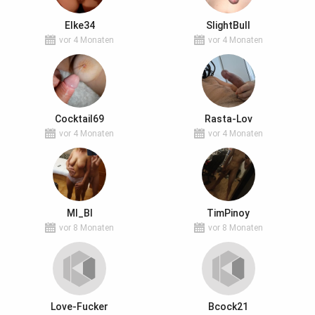
Elke34
SlightBull
vor 4 Monaten
vor 4 Monaten
Cocktail69
Rasta-Lov
vor 4 Monaten
vor 4 Monaten
MI_BI
TimPinoy
vor 8 Monaten
vor 8 Monaten
Love-Fucker
Bcock21