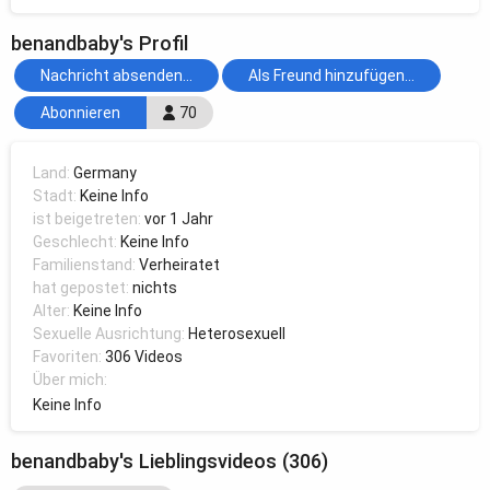
benandbaby's Profil
Nachricht absenden...
Als Freund hinzufügen...
Abonnieren
70
Land:
Germany
Stadt:
Keine Info
ist beigetreten:
vor 1 Jahr
Geschlecht:
Keine Info
Familienstand:
Verheiratet
hat gepostet:
nichts
Alter:
Keine Info
Sexuelle Ausrichtung:
Heterosexuell
Favoriten:
306 Videos
Über mich:
Keine Info
benandbaby's Lieblingsvideos (306)