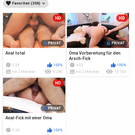
Favoriten (306)
HD
HD
PRIVAT
PRIVAT
Anal total
Oma Vorbereitung für den
Arsch-Fick
3:29
100%
4:02
100%
vor 2 Monaten
6 286
vor 2 Monaten
10 758
HD
PRIVAT
Anal-Fick mit einer Oma
2:34
100%