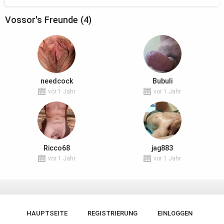
Vossor's Freunde (4)
needcock
Bubuli
vor 1 Jahr
vor 1 Jahr
Ricco68
jag883
vor 1 Jahr
vor 1 Jahr
HAUPTSEITE
REGISTRIERUNG
EINLOGGEN