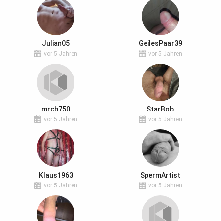
Julian05
GeilesPaar39
vor 5 Jahren
vor 5 Jahren
mrcb750
StarBob
vor 5 Jahren
vor 5 Jahren
Klaus1963
SpermArtist
vor 5 Jahren
vor 5 Jahren