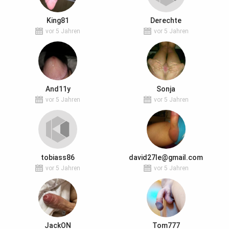
King81
Derechte
vor 5 Jahren
vor 5 Jahren
And11y
Sonja
vor 5 Jahren
vor 5 Jahren
tobiass86
david27le@gmail.com
vor 5 Jahren
vor 5 Jahren
JackON
Tom777