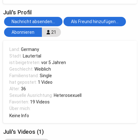
Juli's Profil
Nachricht absenden...
Als Freund hinzufügen...
Abonnieren
21
Land:
Germany
Stadt:
Lautertal
ist beigetreten:
vor 5 Jahren
Geschlecht:
Weiblich
Familienstand:
Single
hat gepostet:
1 Video
Alter:
36
Sexuelle Ausrichtung:
Heterosexuell
Favoriten:
19 Videos
Über mich:
Keine Info
Juli's Videos (1)