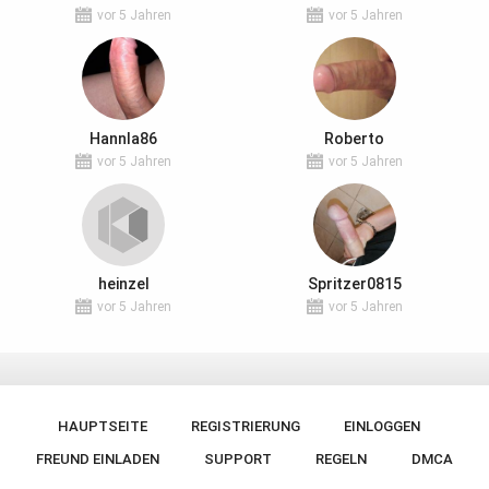
vor 5 Jahren
vor 5 Jahren
Hannla86
Roberto
vor 5 Jahren
vor 5 Jahren
heinzel
Spritzer0815
vor 5 Jahren
vor 5 Jahren
HAUPTSEITE
REGISTRIERUNG
EINLOGGEN
FREUND EINLADEN
SUPPORT
REGELN
DMCA