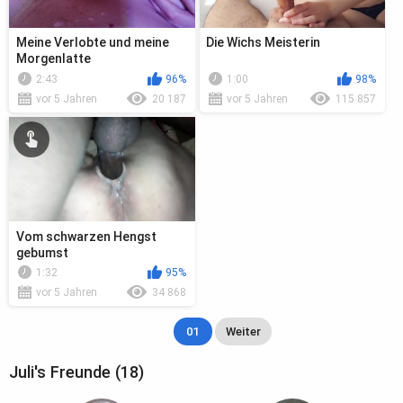
Meine Verlobte und meine
Die Wichs Meisterin
Morgenlatte
2:43
96%
1:00
98%
vor 5 Jahren
20 187
vor 5 Jahren
115 857
Vom schwarzen Hengst
gebumst
1:32
95%
vor 5 Jahren
34 868
01
Weiter
Juli's Freunde (18)